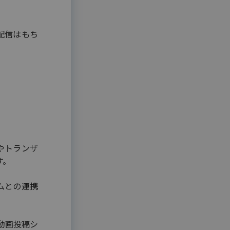
配信はもち
。
やトランザ
す。
ムとの連携
動画投稿シ