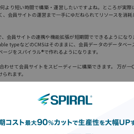
、何より短い時間で構築・運営したいですよね。ところが実際
く、会員サイトの運営まで一手にゆだねられてリソースを消耗
で、会員サイトの連携や機能拡張が短期間でできるようになり
ovable typeなどのCMSはそのままに、会員データのデータベ
ページをスパイラル®で作れるようになります。
合わせて会員サイトをスピーディーに構築できます。 万が一C
けられます。
導入後もCMSで管理され、個人情報はスパイラル®のDBで管
パイラル®には外部システムからアクセスできます。
有効活用が実現