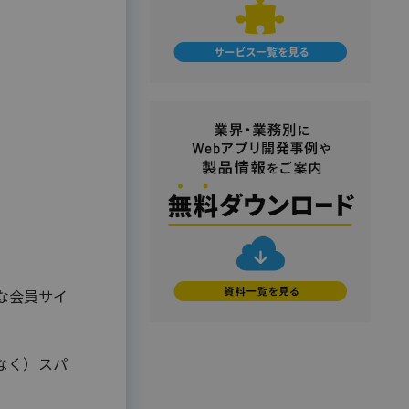
マイナンバートータルソリューション
#使い方・方法
#効果
#動画
匿名型通報・相談​窓口システム​
#売上アップ
#委託・代行
#導入
安否確認サービス
#料金・費用
#業務効率化
給与明細電子化
#機能・仕組み
#法令
#法務
#無料
#総務
#連携
#選び方
金融（銀行・信用金庫・信用組合・JA
バンク・保険・証券・カード）
#顧客接点DX
割賦・クレジット申込電子化
口座開設ソリューション
相談会・来店予約システム
職域営業支援ソリューション
金融
学校・教育
な会員サイ
学校・教育機関
メーカー・製造
なく）スパ
販売代理店営業支援システム