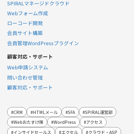
SPIRALマネージドクラウド
Webフォーム作成
ローコード開発
会員サイト構築
会員管理WordPressプラグイン
顧客対応・サポート
Web申請システム
問い合わせ管理
顧客対応・サポート
営業・マーケティング
LINE連携
#CRM
#HTMLメール
#SFA
#SPIRAL運営部
SMS連携
#Webおたすけ隊
#WordPress
#アクセス
Webイベント（ウェビナー）オンライン受付管理
#インサイドセールス
#エクセル
#クラウド・ASP