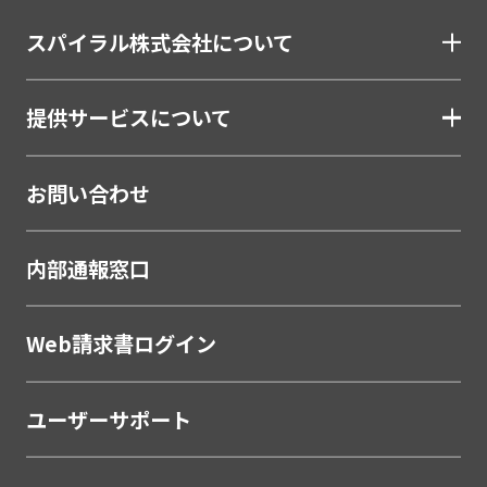
金融（銀行・信用金庫・信用組合・JAバンク・保
スパイラル株式会社について
険・証券・カード）
割賦・クレジット申込電子化
提供サービスについて
口座開設ソリューション
相談会・来店予約システム
お問い合わせ
職域営業支援ソリューション
金融
内部通報窓口
学校・教育
学校・教育機関
Web請求書ログイン
メーカー・製造
ユーザーサポート
販売代理店営業支援システム
製薬・医療