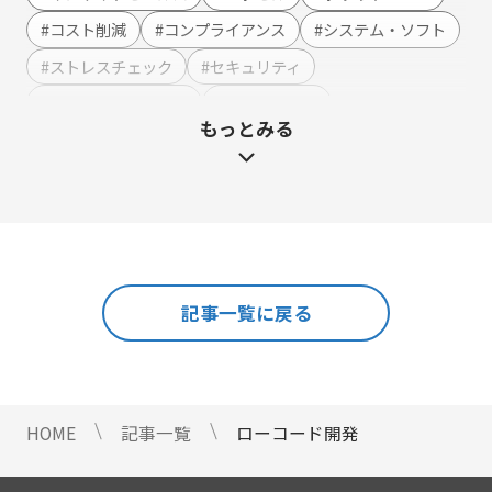
アンケート作成
#コスト削減
#コンプライアンス
#システム・ソフト
セミナー・イベント管理
#ストレスチェック
#セキュリティ
マーケティングオートメーション
#テンプレート・例文
#ハラスメント
もっとみる
マーケティング運営支援
#マーケティング
#メーカー
#メリット・デメリット
メール配信
#メルマガ
#やまざき調べ
#やまざき調べ・改
名刺管理
#レポート
#事例・活用例
#人事
#使い方・方法
展示会フォローアップ
#効果
#動画
#売上アップ
#委託・代行
#導入
#料金・費用
#業務効率化
#機能・仕組み
#法令
人事・総務・経理・IR
記事一覧に戻る
#法務
#無料
#総務
#連携
#選び方
ストレスチェックサービス
#顧客接点DX
マイナンバートータルソリューション
匿名型通報・相談​窓口システム​
HOME
記事一覧
ローコード開発
安否確認サービス
給与明細電子化