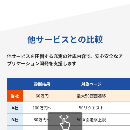
他サービスとの⽐較
他サービスを圧倒する充実の対応内容で、安⼼安全なア
プリケーション開発を⽀援します
診断結果
対象ページ
当社
60万円
最⼤50画⾯遷移
A社
100万円〜
50リクエスト
B社
80万円〜
50画⾯遷移上限