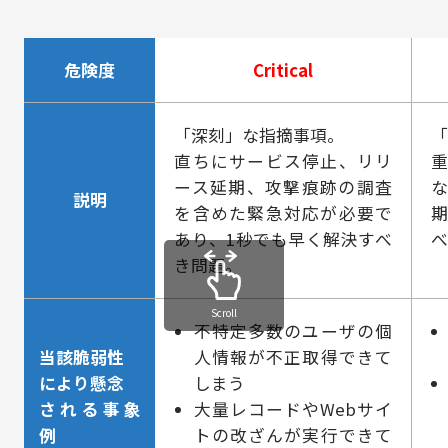
危険度
Critical
「深刻」な指摘事項。
直ちにサービス停⽌、リリ
ース延期、攻撃痕跡の調査
説明
を含めた緊急対応が必要で
期
あり、1秒でも早く解決すべ
き問題。
Scroll
不特定多数のユーザの個
当該脆弱性
⼈情報が不正取得できて
により懸念
しまう
される事象
⼤量レコードやWebサイ
例
トの改ざんが実⾏できて