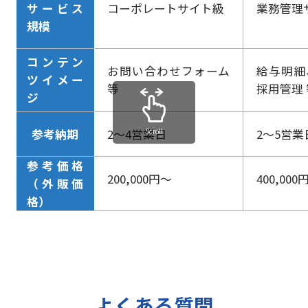
サービス
コーポレートサイト級
業務管理
規模
コンテン
お問い合わせフォーム
給与明細
ツイメー
等
採用管理 
ジ
参考納期
2〜4営業日
2〜5営業
Scroll
参考価格
200,000円〜
400,000
（外販価
格）
よくある質問