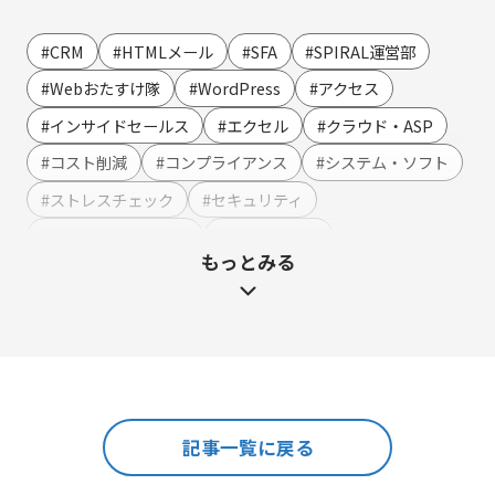
営業・マーケティング
LINE連携
#CRM
#HTMLメール
#SFA
#SPIRAL運営部
SMS連携
#Webおたすけ隊
#WordPress
#アクセス
Webイベント（ウェビナー）オンライン受付管理
#インサイドセールス
#エクセル
#クラウド・ASP
アンケート作成
#コスト削減
#コンプライアンス
#システム・ソフト
セミナー・イベント管理
#ストレスチェック
#セキュリティ
マーケティングオートメーション
#テンプレート・例文
#ハラスメント
もっとみる
マーケティング運営支援
#マーケティング
#メーカー
#メリット・デメリット
メール配信
#メルマガ
#やまざき調べ
#やまざき調べ・改
名刺管理
#レポート
#事例・活用例
#人事
#使い方・方法
展示会フォローアップ
#効果
#動画
#売上アップ
#委託・代行
#導入
#料金・費用
#業務効率化
#機能・仕組み
#法令
人事・総務・経理・IR
記事一覧に戻る
#法務
#無料
#総務
#連携
#選び方
ストレスチェックサービス
#顧客接点DX