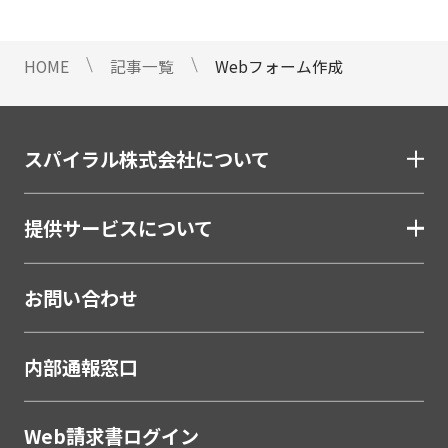
マイナンバートータルソリューション
匿名型通報・相談​窓口システム​
HOME
記事一覧
Webフォーム作成
安否確認サービス
給与明細電子化
金融（銀行・信用金庫・信用組合・JAバンク・保
スパイラル株式会社について
険・証券・カード）
割賦・クレジット申込電子化
提供サービスについて
口座開設ソリューション
相談会・来店予約システム
お問い合わせ
職域営業支援ソリューション
金融
内部通報窓口
学校・教育
学校・教育機関
Web請求書ログイン