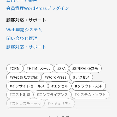
会員管理WordPressプラグイン
顧客対応・サポート
Web申請システム
問い合わせ管理
顧客対応・サポート
営業・マーケティング
LINE連携
#CRM
#HTMLメール
#SFA
#SPIRAL運営部
SMS連携
#Webおたすけ隊
#WordPress
#アクセス
Webイベント（ウェビナー）オンライン受付管理
#インサイドセールス
#エクセル
#クラウド・ASP
アンケート作成
#コスト削減
#コンプライアンス
#システム・ソフト
セミナー・イベント管理
#ストレスチェック
#セキュリティ
マーケティングオートメーション
#テンプレート・例文
#ハラスメント