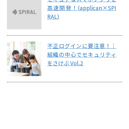
高速開発！(applican×SPI
RAL)
不正ログインに要注意！｜
組織の中心でセキュリティ
をさけぶ Vol.2