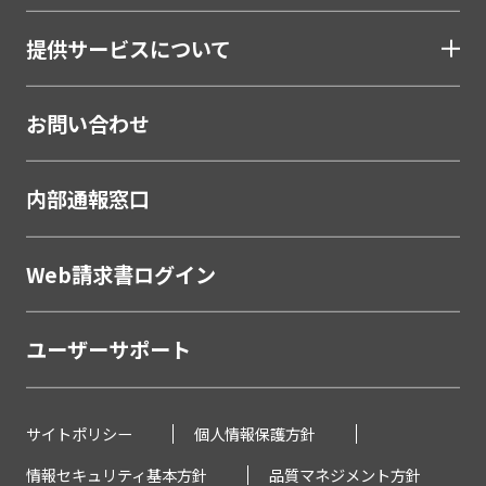
口座開設ソリューション
提供サービスについて
相談会・来店予約システム
職域営業支援ソリューション
お問い合わせ
金融
学校・教育
内部通報窓口
学校・教育機関
メーカー・製造
Web請求書ログイン
販売代理店営業支援システム
ユーザーサポート
製薬・医療
研究助成金公募管理システム
薬剤Web講習システム
サイトポリシー
個人情報保護方針
情報セキュリティ基本方針
品質マネジメント方針
不動産