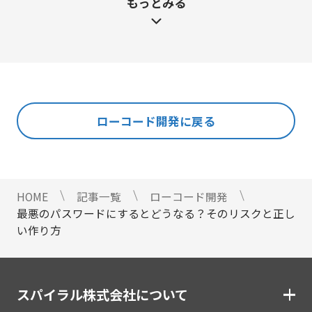
もっとみる
マーケティング運営支援
#マーケティング
#メーカー
#メリット・デメリット
メール配信
#メルマガ
#やまざき調べ
#やまざき調べ・改
名刺管理
#レポート
#事例・活用例
#人事
#使い方・方法
展示会フォローアップ
#効果
#動画
#売上アップ
#委託・代行
#導入
#料金・費用
#業務効率化
#機能・仕組み
#法令
人事・総務・経理・IR
ローコード開発に戻る
#法務
#無料
#総務
#連携
#選び方
ストレスチェックサービス
#顧客接点DX
マイナンバートータルソリューション
匿名型通報・相談​窓口システム​
HOME
記事一覧
ローコード開発
安否確認サービス
最悪のパスワードにするとどうなる？そのリスクと正し
給与明細電子化
い作り方
金融（銀行・信用金庫・信用組合・JAバンク・保
険・証券・カード）
スパイラル株式会社について
割賦・クレジット申込電子化