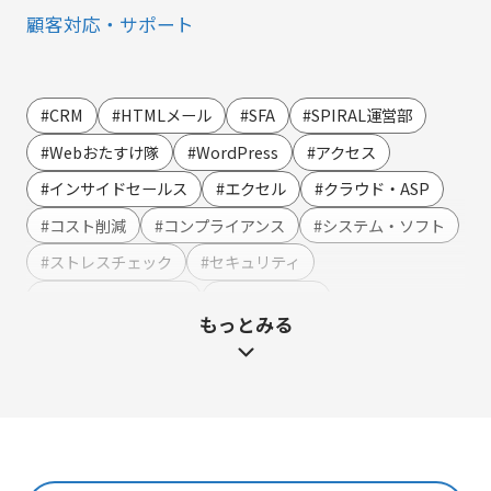
顧客対応・サポート
営業・マーケティング
LINE連携
#CRM
#HTMLメール
#SFA
#SPIRAL運営部
SMS連携
#Webおたすけ隊
#WordPress
#アクセス
Webイベント（ウェビナー）オンライン受付管理
#インサイドセールス
#エクセル
#クラウド・ASP
アンケート作成
#コスト削減
#コンプライアンス
#システム・ソフト
セミナー・イベント管理
#ストレスチェック
#セキュリティ
マーケティングオートメーション
#テンプレート・例文
#ハラスメント
もっとみる
マーケティング運営支援
#マーケティング
#メーカー
#メリット・デメリット
メール配信
#メルマガ
#やまざき調べ
#やまざき調べ・改
名刺管理
#レポート
#事例・活用例
#人事
#使い方・方法
展示会フォローアップ
#効果
#動画
#売上アップ
#委託・代行
#導入
#料金・費用
#業務効率化
#機能・仕組み
#法令
人事・総務・経理・IR