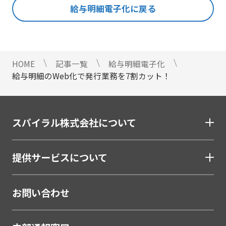
給与明細電子化に戻る
#法務
#無料
#総務
#連携
#選び方
ストレスチェックサービス
#顧客接点DX
マイナンバートータルソリューション
匿名型通報・相談​窓口システム​
HOME
記事一覧
給与明細電子化
安否確認サービス
給与明細のWeb化で発行業務を7割カット！
給与明細電子化
金融（銀行・信用金庫・信用組合・JAバンク・保
険・証券・カード）
スパイラル株式会社について
割賦・クレジット申込電子化
口座開設ソリューション
提供サービスについて
相談会・来店予約システム
職域営業支援ソリューション
お問い合わせ
金融