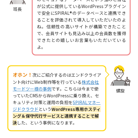
が公式に提供しているWordPressプラグイン
班長
で安全にSPIRAL®️のデータベースと連携でき
ることを評価されて導入していただいたのよ
ね。信頼性の高いサイトが構築できたこと
で、会員サイトも見込み以上の会員数を獲得
できたとの嬉しいお言葉もいただいている
よ。
オホン！
次にご紹介するのはエンドクライア
ント向けにWeb制作等を行っている
株式会社
モードツー様の事例
です。こちらは今まで使
螺旋
っていたCMSからWordPressに乗り換え、セ
キュリティ対策と運用の負担を
SPIRALマネー
ジドクラウド
という
WordPress専用ホスティ
ング＆保守代行サービスと連携することで解
決
した、という事例になります。