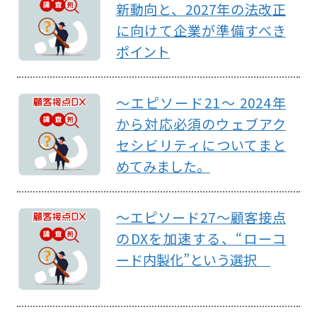
新動向と、2027年の法改正
に向けて企業が準備すべき
ポイント
～エピソード21～ 2024年
から対応必須のウェブアク
セシビリティについてまと
めてみました。
～エピソード27～顧客接点
のDXを加速する、“ローコ
ード内製化”という選択