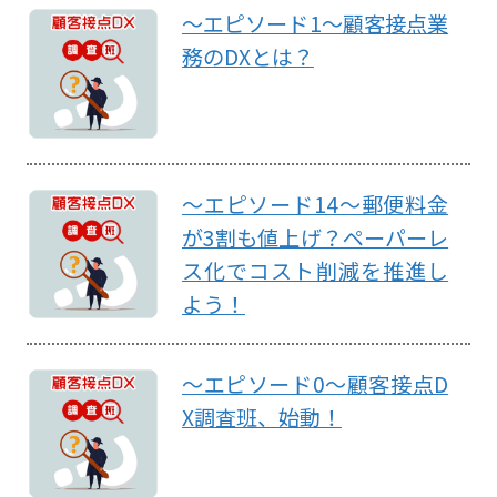
～エピソード1～顧客接点業
務のDXとは？
～エピソード14～郵便料金
が3割も値上げ？ペーパーレ
ス化でコスト削減を推進し
よう！
～エピソード0～顧客接点D
X調査班、始動！