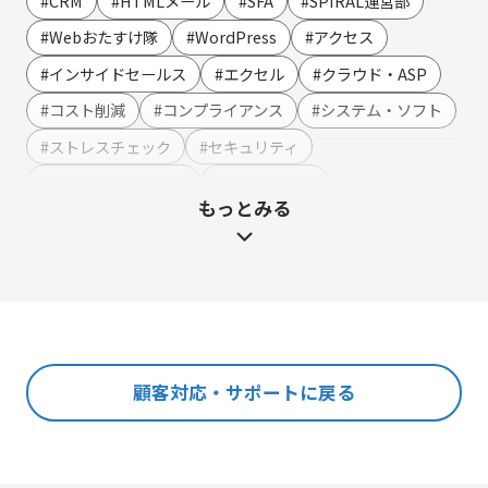
#CRM
#HTMLメール
#SFA
#SPIRAL運営部
SMS連携
#Webおたすけ隊
#WordPress
#アクセス
Webイベント（ウェビナー）オンライン受付管理
#インサイドセールス
#エクセル
#クラウド・ASP
アンケート作成
#コスト削減
#コンプライアンス
#システム・ソフト
セミナー・イベント管理
#ストレスチェック
#セキュリティ
マーケティングオートメーション
#テンプレート・例文
#ハラスメント
もっとみる
マーケティング運営支援
#マーケティング
#メーカー
#メリット・デメリット
メール配信
#メルマガ
#やまざき調べ
#やまざき調べ・改
名刺管理
#レポート
#事例・活用例
#人事
#使い方・方法
展示会フォローアップ
#効果
#動画
#売上アップ
#委託・代行
#導入
#料金・費用
#業務効率化
#機能・仕組み
#法令
人事・総務・経理・IR
顧客対応・サポートに戻る
#法務
#無料
#総務
#連携
#選び方
ストレスチェックサービス
#顧客接点DX
マイナンバートータルソリューション
匿名型通報・相談​窓口システム​