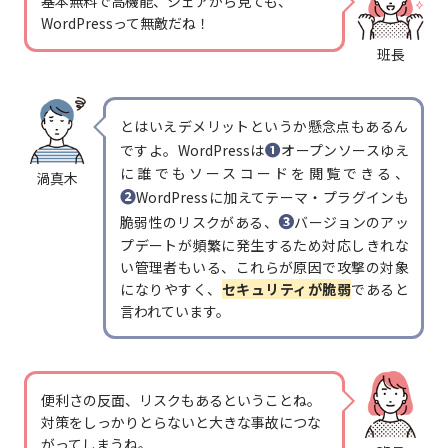
基本無料で高機能、シェアから見ても、
WordPressって無敵だね！
班長
とはいえデメリットというか懸念点もあるん
❶
ですよ。WordPressは
オープンソースゆえ
に誰でもソースコードを閲覧できる、
渦真木
❷
WordPressに加えてテーマ・プラグインも
❸
脆弱性のリスクがある、
バージョンのアッ
プデートが頻繁に発生するため対応しきれな
い管理者もいる、これらが原因で攻撃の対象
になりやすく、
セキュリティが脆弱
であると
言われています。
便利さの反面、リスクもあるということね。
対策をしっかりとらないと大きな事故につな
がってしまうね。