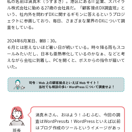
私の名前は渦真木（うずまき）。港区にあるIT企業、スパイラ
ル株式会社に勤める27歳の会社員だ。「顧客接点DX調査班」と
いう、社内外を問わずDXに関するギモンに答えるというプロジ
ェクトに参画しており、毎日、さまざまな業界のDXについて調
査をしている。
2024年6月某日、朝8：30。
６月とは思えないほど暑い日が続いている。時々降る雨もスコ
ールみたいだし、日本も亜熱帯化しているのかなぁ、などと考
えながら会社に到着し、PCを開くと、ボスからの指令が届いて
いた。
渦真木さん、おはよう！ふむふむ、今回の調
査はWordPressね！WordPressといえば以前
はブログ作成のツールというイメージがあっ
班長