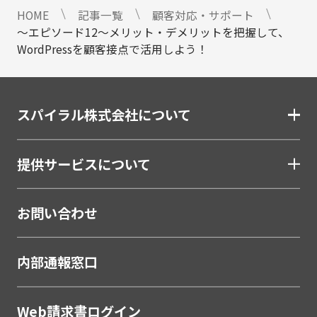
HOME
記事一覧
顧客対応・サポート
安否確認サービス
～エピソード12～メリット・デメリットを把握して、
給与明細電子化
WordPressを顧客接点で活用しよう！
金融（銀行・信用金庫・信用組合・JAバンク・保
険・証券・カード）
スパイラル株式会社について
割賦・クレジット申込電子化
口座開設ソリューション
提供サービスについて
相談会・来店予約システム
職域営業支援ソリューション
お問い合わせ
金融
学校・教育
内部通報窓口
学校・教育機関
メーカー・製造
Web請求書ログイン