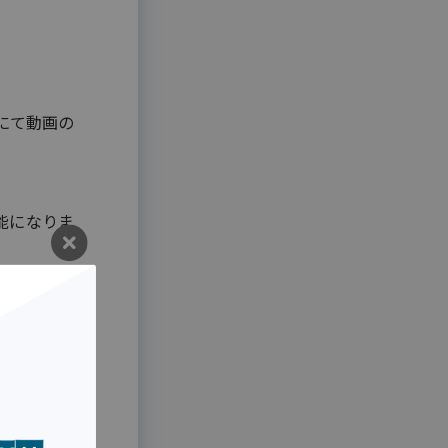
製薬・医療
研究助成金公募管理システム
薬剤Web講習システム
不動産
表にて動画の
不動産
滞納通知システム
緊急問合せWeb受付アプリ
能になりま
用語集
用語集
つのパター
』でも問題