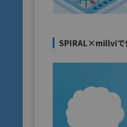
SPIRAL×mill