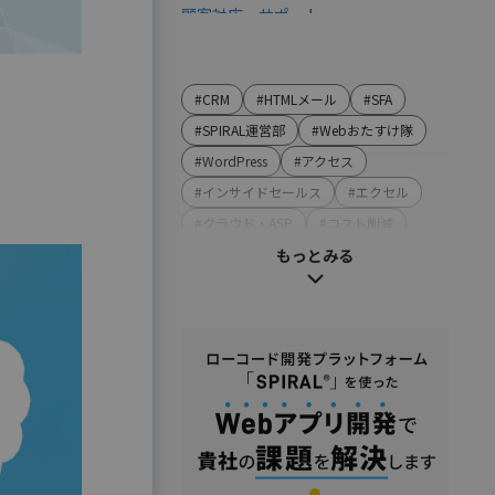
顧客対応・サポート
営業・マーケティング
LINE連携
#CRM
#HTMLメール
#SFA
SMS連携
#SPIRAL運営部
#Webおたすけ隊
Webイベント（ウェビナー）オンライ
#WordPress
#アクセス
ン受付管理
#インサイドセールス
#エクセル
アンケート作成
#クラウド・ASP
#コスト削減
セミナー・イベント管理
#コンプライアンス
もっとみる
マーケティングオートメーション
#システム・ソフト
マーケティング運営支援
#ストレスチェック
#セキュリティ
メール配信
#テンプレート・例文
#ハラスメント
名刺管理
#マーケティング
#メーカー
展示会フォローアップ
#メリット・デメリット
#メルマガ
人事・総務・経理・IR
#やまざき調べ
#やまざき調べ・改
ストレスチェックサービス
#レポート
#事例・活用例
#人事