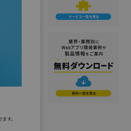
マイナンバートータルソリューション
#使い方・方法
#効果
#動画
匿名型通報・相談​窓口システム​
#売上アップ
#委託・代行
#導入
安否確認サービス
#料金・費用
#業務効率化
給与明細電子化
#機能・仕組み
#法令
#法務
#無料
#総務
#連携
#選び方
金融（銀行・信用金庫・信用組合・JA
バンク・保険・証券・カード）
#顧客接点DX
割賦・クレジット申込電子化
口座開設ソリューション
相談会・来店予約システム
職域営業支援ソリューション
金融
学校・教育
学校・教育機関
メーカー・製造
けます。
販売代理店営業支援システム