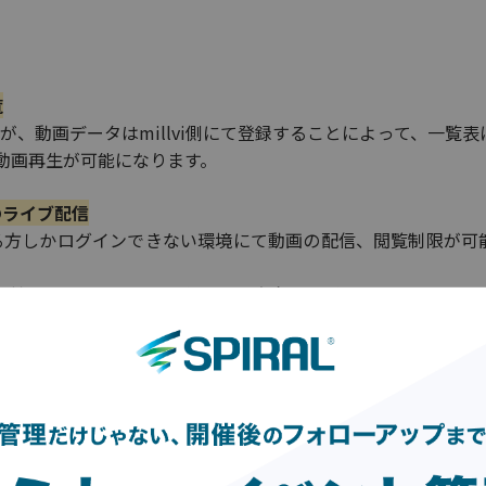
覧
るが、動画データはmillvi側にて登録することによって、一覧
動画再生が可能になります。
のライブ配信
いる方しかログインできない環境にて動画の配信、閲覧制限が可
環境かつオンラインにて行いたい方向けのデモになります。
公開
』と、一部の方しか閲覧できない『
クローズド環境
』の2
ouTube』を思い浮かべる方が多いかと思います。
えでしたら、無料で誰でも投稿、閲覧が可能な『YouTube