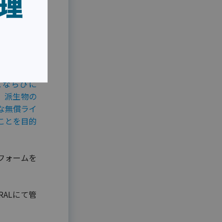
可能な無料ラ
す。
スならびに
、派生物の
な無償ライ
ことを目的
フォームを
RALにて管
。