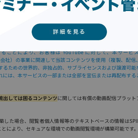
る場合、アップロードした動画すべて
Google社関連会社に譲渡
で、再配布等もされてしまう可能性がある点には注意が必要で
ことにより、お客様は YouTube に対して、本サービ
関係会社）の事業に関連して当該コンテンツを使用（複製、配信
するための世界的、非独占的、サブライセンスおよび譲渡可能
れには、本サービスの一部または全部を宣伝または再配布する
流出しては困るコンテンツ
に関しては有償の動画配信プラット
境を構築した場合、閲覧者個人情報等のテキストベースの情報はSPI
することにより、セキュアな環境での動画閲覧環境が構築可能です