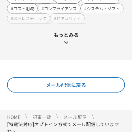
アンケート作成
#コスト削減
#コンプライアンス
#システム・ソフト
セミナー・イベント管理
#ストレスチェック
#セキュリティ
マーケティングオートメーション
#テンプレート・例文
#ハラスメント
もっとみる
マーケティング運営支援
#マーケティング
#メーカー
#メリット・デメリット
メール配信
#メルマガ
#やまざき調べ
#やまざき調べ・改
名刺管理
#レポート
#事例・活用例
#人事
#使い方・方法
展示会フォローアップ
#効果
#動画
#売上アップ
#委託・代行
#導入
#料金・費用
#業務効率化
#機能・仕組み
#法令
人事・総務・経理・IR
メール配信に戻る
#法務
#無料
#総務
#連携
#選び方
ストレスチェックサービス
#顧客接点DX
マイナンバートータルソリューション
匿名型通報・相談​窓口システム​
HOME
記事一覧
メール配信
安否確認サービス
[特電法対応]オプトイン方式でメール配信しています
給与明細電子化
か？