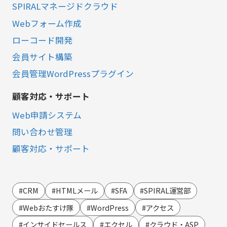
SPIRALマネージドクラウド
Webフォーム作成
ローコード開発
会員サイト構築
会員管理WordPressプラグイン
顧客対応・サポート
Web申請システム
問い合わせ管理
顧客対応・サポート
営業・マーケティング
LINE連携
#CRM
#HTMLメール
#SFA
#SPIRAL運営部
SMS連携
#Webおたすけ隊
#WordPress
#アクセス
Webイベント（ウェビナー）オンライン受付管理
#インサイドセールス
#エクセル
#クラウド・ASP