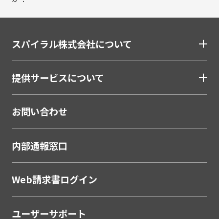
金融（銀行・信用金庫・信用組合・JAバンク・保
険・証券・カード）
スパイラル株式会社について
割賦・クレジット申込電子化
口座開設ソリューション
提供サービスについて
相談会・来店予約システム
職域営業支援ソリューション
お問い合わせ
金融
学校・教育
内部通報窓口
学校・教育機関
メーカー・製造
Web請求書ログイン
販売代理店営業支援システム
ユーザーサポート
製薬・医療