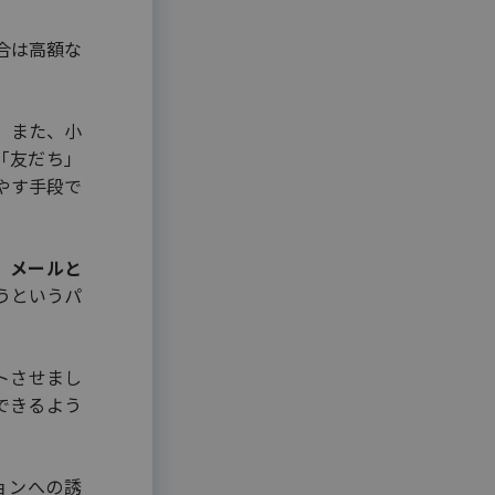
合は高額な
 また、小
「友だち」
やす手段で
、メールと
うというパ
ートさせまし
できるよう
ョンへの誘