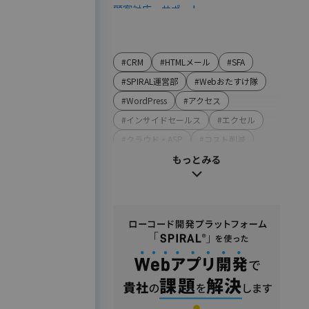
顧客対応・サポート
営業・マーケティング
LINE連携
#CRM
#HTMLメール
#SFA
SMS連携
#SPIRAL運営部
#Webおたすけ隊
Webイベント（ウェビナー）オンライ
#WordPress
#アクセス
ン受付管理
#インサイドセールス
#エクセル
アンケート作成
#クラウド・ASP
#コスト削減
セミナー・イベント管理
#コンプライアンス
もっとみる
マーケティングオートメーション
#システム・ソフト
マーケティング運営支援
#ストレスチェック
#セキュリティ
メール配信
#テンプレート・例文
#ハラスメント
名刺管理
#マーケティング
#メーカー
展示会フォローアップ
#メリット・デメリット
#メルマガ
人事・総務・経理・IR
#やまざき調べ
#やまざき調べ・改
ストレスチェックサービス
#レポート
#事例・活用例
#人事