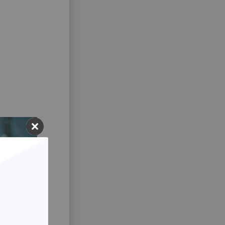
製薬・医療
研究助成金公募管理システム
薬剤Web講習システム
不動産
不動産
滞納通知システム
緊急問合せWeb受付アプリ
用語集
用語集