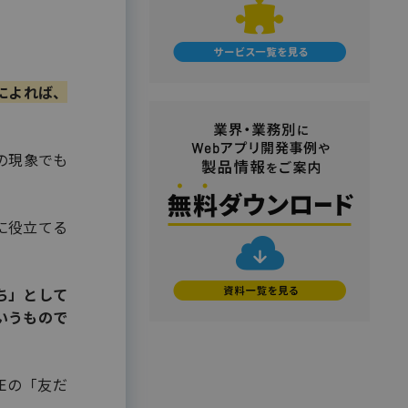
マイナンバートータルソリューション
#使い方・方法
#効果
#動画
匿名型通報・相談​窓口システム​
#売上アップ
#委託・代行
#導入
安否確認サービス
#料金・費用
#業務効率化
給与明細電子化
#機能・仕組み
#法令
#法務
によれば、
#無料
#総務
#連携
#選び方
金融（銀行・信用金庫・信用組合・JA
バンク・保険・証券・カード）
#顧客接点DX
自の現象でも
割賦・クレジット申込電子化
口座開設ソリューション
相談会・来店予約システム
に役立てる
職域営業支援ソリューション
金融
学校・教育
ち」として
いうもので
学校・教育機関
メーカー・製造
販売代理店営業支援システム
Eの「友だ