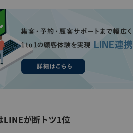
LINEが断トツ1位