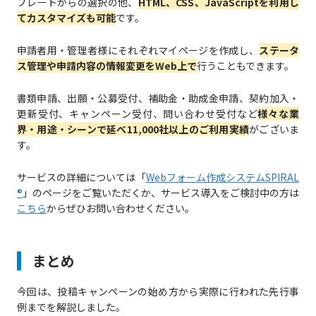
プレートからの選択の他、
HTML、CSS、JavaScriptを利用し
てカスタマイズも可能
です。
申請者用・管理者様にそれぞれマイページを作成し、
ステータ
ス管理や申請内容の情報変更をWeb上で
行うこともできます。
書類申請、出願・公募受付、補助金・助成金申請、契約加入・
更新受付、キャンペーン受付、問い合わせ受付など
様々な業
界・用途・シーンで延べ11,000社以上のご利用実績
がございま
す。
サービスの詳細については「
Webフォーム作成システムSPIRAL
®
」のページをご覧いただくか、サービス導入をご検討中の方は
こちら
からぜひお問い合わせください。
まとめ
今回は、投稿キャンペーンの始め方から実際に行われた先行事
例までを解説しました。