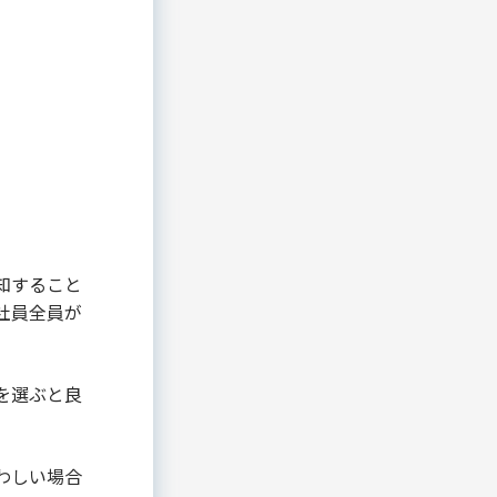
知すること
社員全員が
を選ぶと良
わしい場合