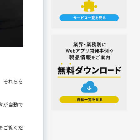
マイナンバートータルソリューション
#使い方・方法
#効果
#動画
匿名型通報・相談​窓口システム​
#売上アップ
#委託・代行
#導入
安否確認サービス
#料金・費用
#業務効率化
給与明細電子化
#機能・仕組み
#法令
#法務
#無料
#総務
#連携
#選び方
金融（銀行・信用金庫・信用組合・JA
バンク・保険・証券・カード）
#顧客接点DX
割賦・クレジット申込電子化
口座開設ソリューション
相談会・来店予約システム
職域営業支援ソリューション
、それらを
金融
学校・教育
タが自動で
学校・教育機関
メーカー・製造
をご覧くだ
販売代理店営業支援システム