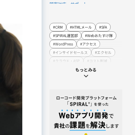
顧客対応・サポート
営業・マーケティング
LINE連携
#CRM
#HTMLメール
#SFA
SMS連携
#SPIRAL運営部
#Webおたすけ隊
Webイベント（ウェビナー）オンライ
#WordPress
#アクセス
ン受付管理
#インサイドセールス
#エクセル
アンケート作成
#クラウド・ASP
#コスト削減
セミナー・イベント管理
#コンプライアンス
もっとみる
マーケティングオートメーション
#システム・ソフト
マーケティング運営支援
#ストレスチェック
#セキュリティ
メール配信
#テンプレート・例文
#ハラスメント
名刺管理
#マーケティング
#メーカー
展示会フォローアップ
#メリット・デメリット
#メルマガ
人事・総務・経理・IR
#やまざき調べ
#やまざき調べ・改
ストレスチェックサービス
#レポート
#事例・活用例
#人事