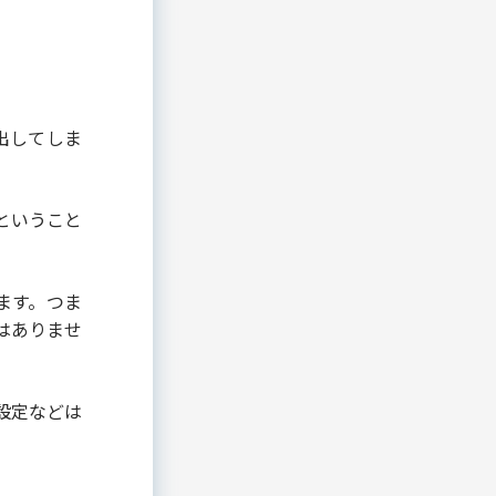
製薬・医療
研究助成金公募管理システム
薬剤Web講習システム
不動産
出してしま
不動産
滞納通知システム
緊急問合せWeb受付アプリ
ということ
用語集
用語集
ます。つま
はありませ
設定などは