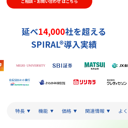
ご相談・お問い合わせ はこちら
延べ
14,000
社を超える
SPIRAL®導入実績
特長
機能
価格
関連情報
よく