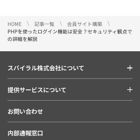
#顧客接点DX
マイナンバートータルソリューション
匿名型通報・相談​窓口システム​
HOME
記事一覧
会員サイト構築
安否確認サービス
PHPを使ったログイン機能は安全？セキュリティ観点で
給与明細電子化
の詳細を解説
金融（銀行・信用金庫・信用組合・JAバンク・保
険・証券・カード）
スパイラル株式会社について
割賦・クレジット申込電子化
口座開設ソリューション
提供サービスについて
相談会・来店予約システム
職域営業支援ソリューション
お問い合わせ
金融
学校・教育
内部通報窓口
学校・教育機関