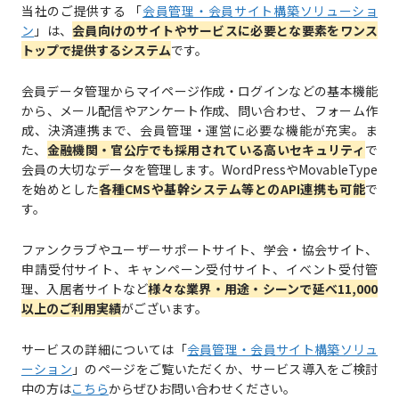
当社のご提供する 「
会員管理・会員サイト構築ソリューショ
ン
」は、
会員向けのサイトやサービスに必要とな要素をワンス
トップで提供するシステム
です。
会員データ管理からマイページ作成・ログインなどの基本機能
から、メール配信やアンケート作成、問い合わせ、フォーム作
成、決済連携まで、会員管理・運営に必要な機能が充実。ま
た、
金融機関・官公庁でも採用されている高いセキュリティ
で
会員の大切なデータを管理します。WordPressやMovableType
を始めとした
各種CMSや基幹システム等とのAPI連携も可能
で
す。
ファンクラブやユーザーサポートサイト、学会・協会サイト、
申請受付サイト、キャンペーン受付サイト、イベント受付管
理、入居者サイトなど
様々な業界・用途・シーンで延べ11,000
以上のご利用実績
がございます。
サービスの詳細については「
会員管理・会員サイト構築ソリュ
ーション
」のページをご覧いただくか、サービス導入をご検討
中の方は
こちら
からぜひお問い合わせください。