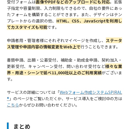
受付フォームは
画像やPDFなどのアップロードにも対応
。拡張
子指定や容量制限、入力制限もできるので、自社の要件にあっ
たフォームを構築することができます。また、デザインはテン
プレートからの選択の他、
HTML、CSS、JavaScriptを利用し
てカスタマイズも可能
です。
申請者用・管理者様にそれぞれマイページを作成し、
ステータ
ス管理や申請内容の情報変更をWeb上で
行うこともできます。
書類申請、出願・公募受付、補助金・助成金申請、契約加入・
更新受付、キャンペーン受付、問い合わせ受付など
様々な業
界・用途・シーンで延べ11,000社以上のご利用実績
がございま
す。
サービスの詳細については「
Webフォーム作成システムSPIRAL
®
」のページをご覧いただくか、サービス導入をご検討中の方は
こちら
からぜひお問い合わせください。
まとめ