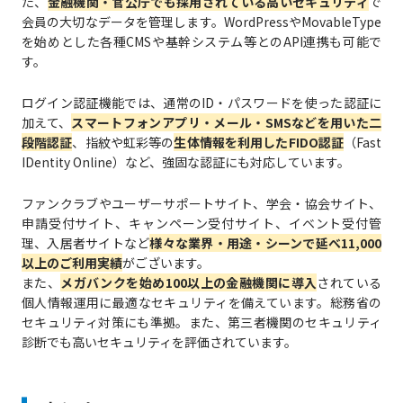
た、
金融機関・官公庁でも採用されている高いセキュリティ
で
会員の大切なデータを管理します。WordPressやMovableType
を始めとした各種CMSや基幹システム等とのAPI連携も可能で
す。
ログイン認証機能では、通常のID・パスワードを使った認証に
加えて、
スマートフォンアプリ・メール・SMSなどを用いた二
段階認証
、指紋や虹彩等の
生体情報を利用したFIDO認証
（Fast
IDentity Online）など、強固な認証にも対応しています。
ファンクラブやユーザーサポートサイト、学会・協会サイト、
申請受付サイト、キャンペーン受付サイト、イベント受付管
理、入居者サイトなど
様々な業界・用途・シーンで延べ11,000
以上のご利用実績
がございます。
また、
メガバンクを始め100以上の金融機関に導入
されている
個人情報運用に最適なセキュリティを備えています。総務省の
セキュリティ対策にも準拠。また、第三者機関のセキュリティ
診断でも高いセキュリティを評価されています。