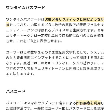
ワンタイムパスワード
ワンタイムパスワードは
USBメモリスティックと同じような形
状
をしており、内蔵するLCDに数桁の英数字が表示できるセキ
ュリティトークンと呼ばれるデバイスから生成されます。セキ
ュリティトークンは一定時間単位で自動的に数桁の乱数を発生
させ、これをLED上に表示させます。
ユーザーはこの数字をそのまま認証用文字列として、システム
の入力要求画面にインプットすることによって認証する流れに
なります。最近ではこのセキュリティトークンの替わりに、ス
マホのアプリでセキュリティトークンと同様に乱数を生成させ
る方法もあります。
パスコード
パスコードはスマホやタブレット端末による
所有要素を利用
し
た認証方法です。一般的にユーザーIDとパスワードによる認証