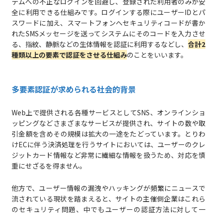
テムへの不正なログインを回避し、登録された利用者のみが安
全に利用できる仕組みです。ログインする際にユーザーIDとパ
スワードに加え、スマートフォンへセキュリティコードが書か
れたSMSメッセージを送ってシステムにそのコードを入力させ
る、指紋、静脈などの生体情報を認証に利用するなどし、
合計2
種類以上の要素で認証をさせる仕組み
のことをいいます。
多要素認証が求められる社会的背景
Web上で提供される各種サービスとしてSNS、オンラインショ
ッピングなどさまざまなサービスが提供され、サイトの数や取
引金額を含めその規模は拡大の一途をたどっています。とりわ
けECに伴う決済処理を行うサイトにおいては、ユーザーのクレ
ジットカード情報など非常に繊細な情報を扱うため、対応を慎
重にせざるを得ません。
他方で、ユーザー情報の漏洩やハッキングが頻繁にニュースで
流されている現状を踏まえると、サイトの主催側企業はこれら
のセキュリティ問題、中でもユーザーの認証方法に対して一