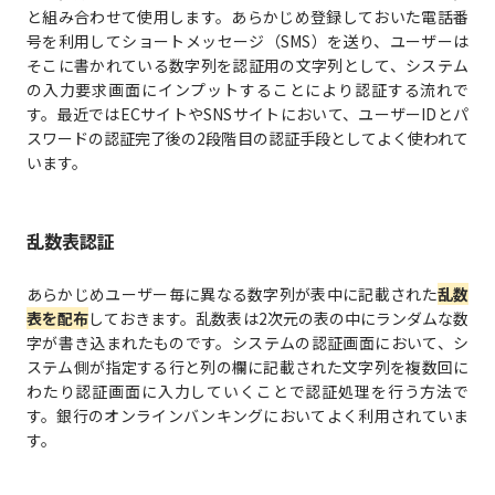
と組み合わせて使用します。あらかじめ登録しておいた電話番
号を利用してショートメッセージ（SMS）を送り、ユーザーは
そこに書かれている数字列を認証用の文字列として、システム
の入力要求画面にインプットすることにより認証する流れで
す。最近ではECサイトやSNSサイトにおいて、ユーザーIDとパ
スワードの認証完了後の2段階目の認証手段としてよく使われて
います。
乱数表認証
あらかじめユーザー毎に異なる数字列が表中に記載された
乱数
表を配布
しておきます。乱数表は2次元の表の中にランダムな数
字が書き込まれたものです。システムの認証画面において、シ
ステム側が指定する行と列の欄に記載された文字列を複数回に
わたり認証画面に入力していくことで認証処理を行う方法で
す。銀行のオンラインバンキングにおいてよく利用されていま
す。