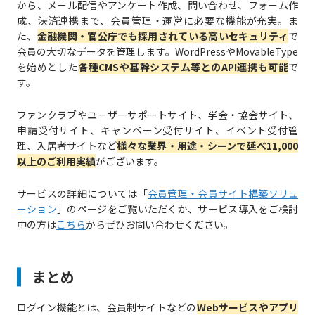
から、メール配信やアンケート作成、問い合わせ、フォーム作
成、決済連携まで、会員管理・運営に必要な機能が充実。ま
た、
金融機関・官公庁でも採用されている高いセキュリティ
で
会員の大切なデータを管理します。WordPressやMovableType
を始めとした
各種CMSや基幹システム等とのAPI連携も可能
で
す。
ファンクラブやユーザーサポートサイト、学会・協会サイト、
申請受付サイト、キャンペーン受付サイト、イベント受付管
理、入居者サイトなど
様々な業界・用途・シーンで延べ11,000
以上のご利用実績
がございます。
サービスの詳細については「
会員管理・会員サイト構築ソリュ
ーション
」のページをご覧いただくか、サービス導入をご検討
中の方は
こちら
からぜひお問い合わせください。
まとめ
ログイン機能とは、会員制サイトなどの
Webサービスやアプリ