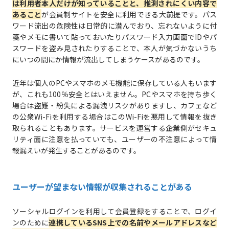
は利用者本人だけが知っていることと、推測されにくい内容で
あること
が会員制サイトを安全に利用できる大前提です。パス
ワード流出の危険性は日常的に潜んでおり、忘れないように付
箋やメモに書いて貼っておいたりパスワード入力画面でIDやパ
スワードを盗み見されたりすることで、本人が気づかないうち
にいつの間にか情報が流出してしまうケースがあるのです。
近年は個人のPCやスマホのメモ機能に保存している人もいます
が、これも100％安全とはいえません。PCやスマホを持ち歩く
場合は盗難・紛失による漏洩リスクがありますし、カフェなど
の公衆Wi-Fiを利用する場合はこのWi-Fiを悪用して情報を抜き
取られることもあります。サービスを運営する企業側がセキュ
リティ面に注意を払っていても、ユーザーの不注意によって情
報漏えいが発生することがあるのです。
ユーザーが望まない情報が収集されることがある
ソーシャルログインを利用して会員登録をすることで、ログイ
ンのために
連携しているSNS上での名前やメールアドレスなど