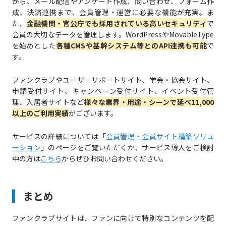
から、メール配信やアンケート作成、問い合わせ、フォーム作
成、決済連携まで、会員管理・運営に必要な機能が充実。ま
た、
金融機関・官公庁でも採用されている高いセキュリティ
で
会員の大切なデータを管理します。WordPressやMovableType
を始めとした
各種CMSや基幹システム等とのAPI連携も可能
で
す。
ファンクラブやユーザーサポートサイト、学会・協会サイト、
申請受付サイト、キャンペーン受付サイト、イベント受付管
理、入居者サイトなど
様々な業界・用途・シーンで延べ11,000
以上のご利用実績
がございます。
サービスの詳細については「
会員管理・会員サイト構築ソリュ
ーション
」のページをご覧いただくか、サービス導入をご検討
中の方は
こちら
からぜひお問い合わせください。
まとめ
ファンクラブサイトは、ファンに向けて特別なコンテンツを配