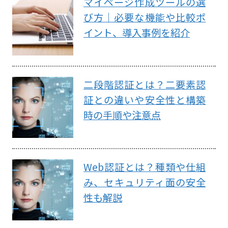
マイページ作成ツールの選
び方｜必要な機能や比較ポ
イント、導入事例を紹介
二段階認証とは？二要素認
証との違いや安全性と構築
時の手順や注意点
Web認証とは？種類や仕組
み、セキュリティ面の安全
性も解説