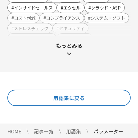
Webイベント（ウェビナー）オンライン受付管理
#インサイドセールス
#エクセル
#クラウド・ASP
アンケート作成
#コスト削減
#コンプライアンス
#システム・ソフト
セミナー・イベント管理
#ストレスチェック
#セキュリティ
マーケティングオートメーション
#テンプレート・例文
#ハラスメント
もっとみる
マーケティング運営支援
#マーケティング
#メーカー
#メリット・デメリット
メール配信
#メルマガ
#やまざき調べ
#やまざき調べ・改
名刺管理
#レポート
#事例・活用例
#人事
#使い方・方法
展示会フォローアップ
#効果
#動画
#売上アップ
#委託・代行
#導入
#料金・費用
#業務効率化
#機能・仕組み
#法令
人事・総務・経理・IR
用語集に戻る
#法務
#無料
#総務
#連携
#選び方
ストレスチェックサービス
#顧客接点DX
マイナンバートータルソリューション
匿名型通報・相談​窓口システム​
HOME
記事一覧
用語集
パラメーター
安否確認サービス