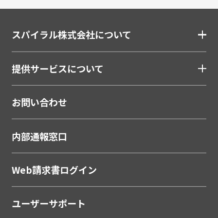
給与明細電子化
金融（銀行・信用金庫・信用組合・JAバンク・保
スパイラル株式会社について
険・証券・カード）
割賦・クレジット申込電子化
提供サービスについて
口座開設ソリューション
相談会・来店予約システム
お問い合わせ
職域営業支援ソリューション
金融
内部通報窓口
学校・教育
学校・教育機関
Web請求書ログイン
メーカー・製造
ユーザーサポート
販売代理店営業支援システム