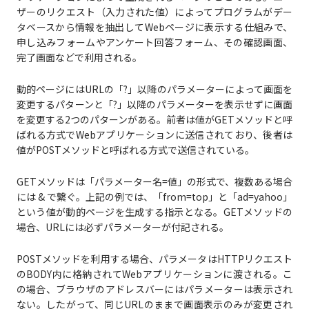
ザーのリクエスト（入力された値）によってプログラムがデー
タベースから情報を抽出してWebページに表示する仕組みで、
申し込みフォームやアンケート回答フォーム、その確認画面、
完了画面などで利用される。
動的ページにはURLの「?」以降のパラメーターによって画面を
変更するパターンと「?」以降のパラメーターを表示せずに画面
を変更する2つのパターンがある。前者は値がGETメソッドと呼
ばれる方式でWebアプリケーションに送信されており、後者は
値がPOSTメソッドと呼ばれる方式で送信されている。
GETメソッドは「パラメーター名=値」の形式で、複数ある場合
には & で繋ぐ。上記の例では、「from=top」と「ad=yahoo」
という値が動的ページを生成する指示となる。GETメソッドの
場合、URLには必ずパラメーターが付記される。
POSTメソッドを利用する場合、パラメータはHTTPリクエスト
のBODY内に格納されてWebアプリケーションに渡される。こ
の場合、ブラウザのアドレスバーにはパラメーターは表示され
ない。したがって、同じURLのままで画面表示のみが変更され