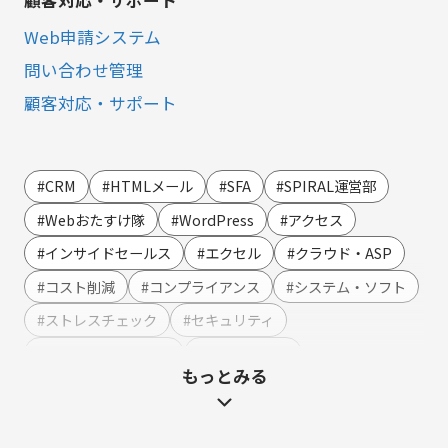
顧客対応・サポート
Web申請システム
問い合わせ管理
顧客対応・サポート
営業・マーケティング
LINE連携
#CRM
#HTMLメール
#SFA
#SPIRAL運営部
SMS連携
#Webおたすけ隊
#WordPress
#アクセス
Webイベント（ウェビナー）オンライン受付管理
#インサイドセールス
#エクセル
#クラウド・ASP
アンケート作成
#コスト削減
#コンプライアンス
#システム・ソフト
セミナー・イベント管理
#ストレスチェック
#セキュリティ
マーケティングオートメーション
#テンプレート・例文
#ハラスメント
もっとみる
マーケティング運営支援
#マーケティング
#メーカー
#メリット・デメリット
メール配信
#メルマガ
#やまざき調べ
#やまざき調べ・改