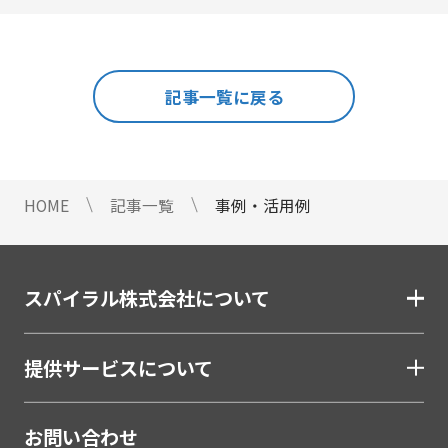
名刺管理
#レポート
#事例・活用例
#人事
#使い方・方法
展示会フォローアップ
#効果
#動画
#売上アップ
#委託・代行
#導入
#料金・費用
#業務効率化
#機能・仕組み
#法令
人事・総務・経理・IR
記事一覧に戻る
#法務
#無料
#総務
#連携
#選び方
ストレスチェックサービス
#顧客接点DX
マイナンバートータルソリューション
匿名型通報・相談​窓口システム​
HOME
記事一覧
事例・活用例
安否確認サービス
給与明細電子化
金融（銀行・信用金庫・信用組合・JAバンク・保
スパイラル株式会社について
険・証券・カード）
割賦・クレジット申込電子化
提供サービスについて
口座開設ソリューション
相談会・来店予約システム
お問い合わせ