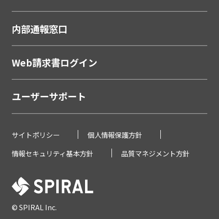
職域営業支援ソリューション
金融
内部通報窓口
学校・教育
学校・教育機関
Web請求書ログイン
メーカー・製造
ユーザーサポート
販売代理店営業支援システム
製薬・医療
サイトポリシー
個人情報保護方針
研究助成金公募管理システム
情報セキュリティ基本方針
品質マネジメント方針
薬剤Web講習システム
不動産
不動産
© SPIRAL Inc.
滞納通知システム