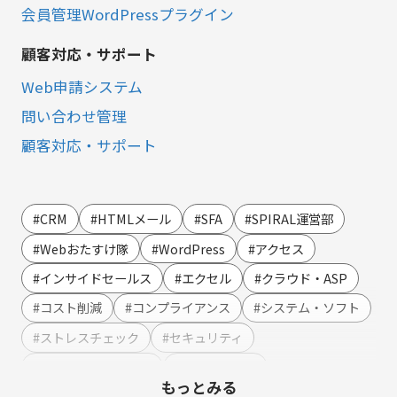
会員管理WordPressプラグイン
顧客対応・サポート
Web申請システム
問い合わせ管理
顧客対応・サポート
営業・マーケティング
LINE連携
#CRM
#HTMLメール
#SFA
#SPIRAL運営部
SMS連携
#Webおたすけ隊
#WordPress
#アクセス
Webイベント（ウェビナー）オンライン受付管理
#インサイドセールス
#エクセル
#クラウド・ASP
アンケート作成
#コスト削減
#コンプライアンス
#システム・ソフト
セミナー・イベント管理
#ストレスチェック
#セキュリティ
マーケティングオートメーション
#テンプレート・例文
#ハラスメント
もっとみる
マーケティング運営支援
#マーケティング
#メーカー
#メリット・デメリット