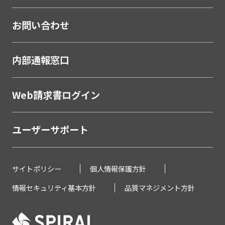
口座開設ソリューション
相談会・来店予約システム
お問い合わせ
職域営業支援ソリューション
金融
内部通報窓口
学校・教育
学校・教育機関
Web請求書ログイン
メーカー・製造
ユーザーサポート
販売代理店営業支援システム
製薬・医療
サイトポリシー
個人情報保護方針
研究助成金公募管理システム
情報セキュリティ基本方針
品質マネジメント方針
薬剤Web講習システム
不動産