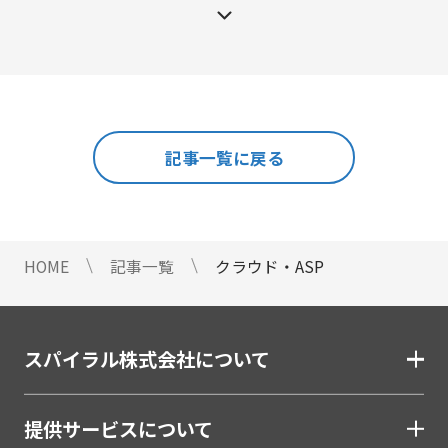
メール配信
#メルマガ
#やまざき調べ
#やまざき調べ・改
名刺管理
#レポート
#事例・活用例
#人事
#使い方・方法
展示会フォローアップ
#効果
#動画
#売上アップ
#委託・代行
#導入
#料金・費用
#業務効率化
#機能・仕組み
#法令
人事・総務・経理・IR
記事一覧に戻る
#法務
#無料
#総務
#連携
#選び方
ストレスチェックサービス
#顧客接点DX
マイナンバートータルソリューション
匿名型通報・相談​窓口システム​
HOME
記事一覧
クラウド・ASP
安否確認サービス
給与明細電子化
金融（銀行・信用金庫・信用組合・JAバンク・保
スパイラル株式会社について
険・証券・カード）
割賦・クレジット申込電子化
提供サービスについて