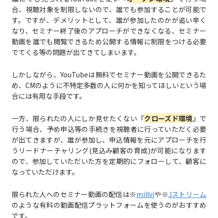
合、視聴対象を制限しないので、誰でも参加することが可能で
す。ですが、デメリットとして、誰が参加したのかが追い辛く
なり、セミナー終了後のアプローチができなくなる、セミナー
動画を誰でも閲覧できるため公開する情報に制限をつける必要
でてくる等の問題が出てきてしまいます。
しかしながら、YouTubeは無料でセミナー動画を公開できるた
め、CMのように不特定多数の人に何かを知ってほしいという場
合には有用な手段です。
一方、限られたの人にしか見せたくない『
クローズド環境
』で
行う場合、予め申込等の手続きを視聴者に行っていただく必要
が出てきますが、誰が参加し、申込情報を元にアプローチを行
うリードナーチャリング(見込み顧客の育成)が可能になります
ので、参加していただいた方を定期的にフォローして、顧客に
なっていただけます。
限られた人へのセミナー動画の配信は※
millvi
や※
Jストリーム
のような有料の動画配信プラットフォームを使うのがおすすめ
です。