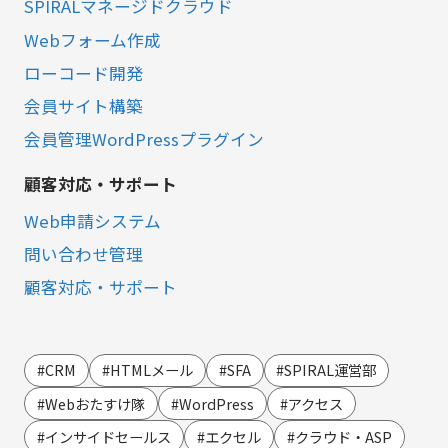
SPIRALマネージドクラウド
Webフォーム作成
ローコード開発
会員サイト構築
会員管理WordPressプラグイン
顧客対応・サポート
Web申請システム
問い合わせ管理
顧客対応・サポート
営業・マーケティング
LINE連携
#CRM
#HTMLメール
#SFA
#SPIRAL運営部
SMS連携
#Webおたすけ隊
#WordPress
#アクセス
Webイベント（ウェビナー）オンライン受付管理
#インサイドセールス
#エクセル
#クラウド・ASP