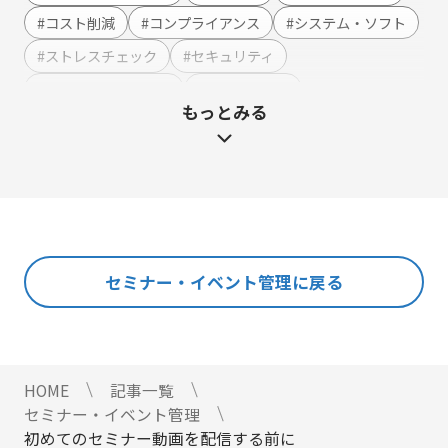
アンケート作成
#コスト削減
#コンプライアンス
#システム・ソフト
セミナー・イベント管理
#ストレスチェック
#セキュリティ
マーケティングオートメーション
#テンプレート・例文
#ハラスメント
もっとみる
マーケティング運営支援
#マーケティング
#メーカー
#メリット・デメリット
メール配信
#メルマガ
#やまざき調べ
#やまざき調べ・改
名刺管理
#レポート
#事例・活用例
#人事
#使い方・方法
展示会フォローアップ
#効果
#動画
#売上アップ
#委託・代行
#導入
#料金・費用
#業務効率化
#機能・仕組み
#法令
人事・総務・経理・IR
セミナー・イベント管理に戻る
#法務
#無料
#総務
#連携
#選び方
ストレスチェックサービス
#顧客接点DX
マイナンバートータルソリューション
匿名型通報・相談​窓口システム​
HOME
記事一覧
安否確認サービス
セミナー・イベント管理
給与明細電子化
初めてのセミナー動画を配信する前に