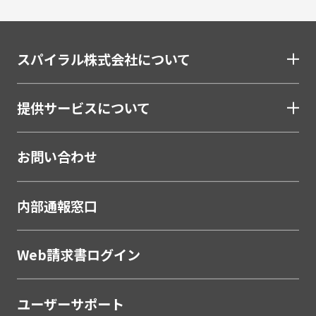
金融（銀行・信用金庫・信用組合・JAバンク・保
険・証券・カード）
スパイラル株式会社について
割賦・クレジット申込電子化
口座開設ソリューション
提供サービスについて
相談会・来店予約システム
職域営業支援ソリューション
お問い合わせ
金融
学校・教育
内部通報窓口
学校・教育機関
メーカー・製造
Web請求書ログイン
販売代理店営業支援システム
ユーザーサポート
製薬・医療