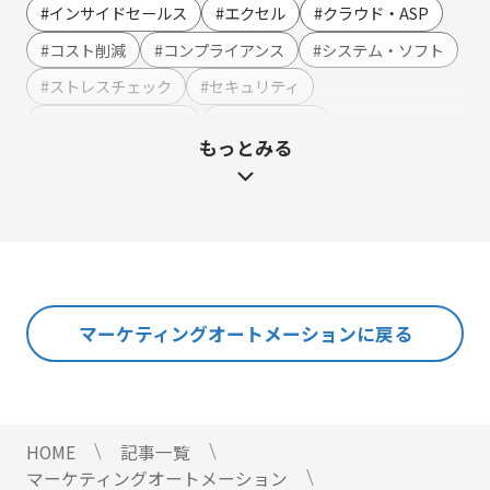
Webイベント（ウェビナー）オンライン受付管理
#インサイドセールス
#エクセル
#クラウド・ASP
アンケート作成
#コスト削減
#コンプライアンス
#システム・ソフト
セミナー・イベント管理
#ストレスチェック
#セキュリティ
マーケティングオートメーション
#テンプレート・例文
#ハラスメント
もっとみる
マーケティング運営支援
#マーケティング
#メーカー
#メリット・デメリット
メール配信
#メルマガ
#やまざき調べ
#やまざき調べ・改
名刺管理
#レポート
#事例・活用例
#人事
#使い方・方法
展示会フォローアップ
#効果
#動画
#売上アップ
#委託・代行
#導入
#料金・費用
#業務効率化
#機能・仕組み
#法令
人事・総務・経理・IR
マーケティングオートメーションに戻る
#法務
#無料
#総務
#連携
#選び方
ストレスチェックサービス
#顧客接点DX
マイナンバートータルソリューション
匿名型通報・相談​窓口システム​
HOME
記事一覧
安否確認サービス
マーケティングオートメーション