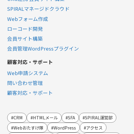
SPIRALマネージドクラウド
Webフォーム作成
ローコード開発
会員サイト構築
会員管理WordPressプラグイン
顧客対応・サポート
Web申請システム
問い合わせ管理
顧客対応・サポート
営業・マーケティング
LINE連携
#CRM
#HTMLメール
#SFA
#SPIRAL運営部
SMS連携
#Webおたすけ隊
#WordPress
#アクセス