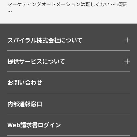
給与明細電子化
マーケティングオートメーションは難しくない ～ 概要
～
金融（銀行・信用金庫・信用組合・JAバンク・保
険・証券・カード）
割賦・クレジット申込電子化
スパイラル株式会社について
口座開設ソリューション
相談会・来店予約システム
提供サービスについて
職域営業支援ソリューション
金融
お問い合わせ
学校・教育
学校・教育機関
内部通報窓口
メーカー・製造
Web請求書ログイン
販売代理店営業支援システム