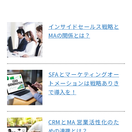
インサイドセールス戦略と
MAの関係とは？
SFAとマーケティングオー
トメーションは戦略ありき
で導入を！
CRMとMA 営業活性化のた
めの連携とは？