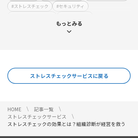
セミナー・イベント管理
#ストレスチェック
#セキュリティ
マーケティングオートメーション
#テンプレート・例文
#ハラスメント
もっとみる
マーケティング運営支援
#マーケティング
#メーカー
#メリット・デメリット
メール配信
#メルマガ
#やまざき調べ
#やまざき調べ・改
名刺管理
#レポート
#事例・活用例
#人事
#使い方・方法
展示会フォローアップ
#効果
#動画
#売上アップ
#委託・代行
#導入
#料金・費用
#業務効率化
#機能・仕組み
#法令
人事・総務・経理・IR
ストレスチェックサービスに戻る
#法務
#無料
#総務
#連携
#選び方
ストレスチェックサービス
#顧客接点DX
マイナンバートータルソリューション
匿名型通報・相談​窓口システム​
HOME
記事一覧
安否確認サービス
ストレスチェックサービス
給与明細電子化
ストレスチェックの効果とは？組織診断が経営を救う
金融（銀行・信用金庫・信用組合・JAバンク・保