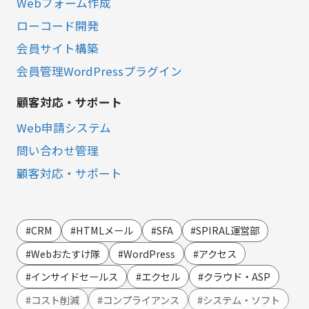
Webフォーム作成
ローコード開発
会員サイト構築
会員管理WordPressプラグイン
顧客対応・サポート
Web申請システム
問い合わせ管理
顧客対応・サポート
営業・マーケティング
LINE連携
#CRM
#HTMLメール
#SFA
#SPIRAL運営部
SMS連携
#Webおたすけ隊
#WordPress
#アクセス
Webイベント（ウェビナー）オンライン受付管理
#インサイドセールス
#エクセル
#クラウド・ASP
アンケート作成
#コスト削減
#コンプライアンス
#システム・ソフト