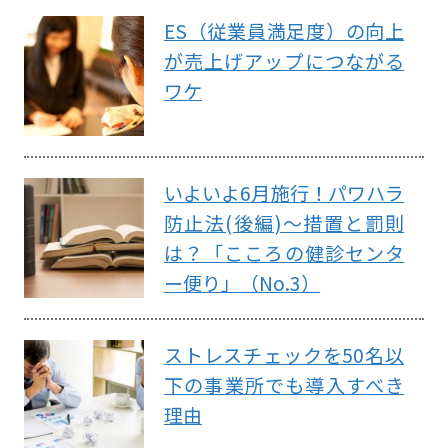
ES（従業員満足度）の向上
が売上げアップにつながる
ワケ
いよいよ6月施行！パワハラ
防止法(後編)～措置と罰則
は？「こころの健診センタ
ー便り」（No.3）
ストレスチェックを50名以
下の事業所でも導入すべき
理由