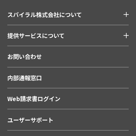
険・証券・カード）
スパイラル株式会社について
割賦・クレジット申込電子化
口座開設ソリューション
提供サービスについて
相談会・来店予約システム
職域営業支援ソリューション
お問い合わせ
金融
学校・教育
内部通報窓口
学校・教育機関
メーカー・製造
Web請求書ログイン
販売代理店営業支援システム
ユーザーサポート
製薬・医療
研究助成金公募管理システム