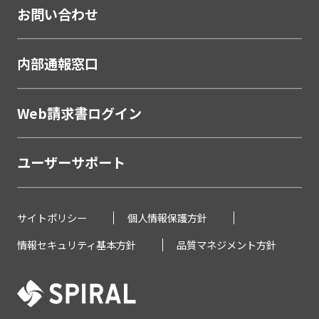
金融
お問い合わせ
学校・教育
学校・教育機関
内部通報窓口
メーカー・製造
Web請求書ログイン
販売代理店営業支援システム
製薬・医療
ユーザーサポート
研究助成金公募管理システム
薬剤Web講習システム
サイトポリシー
個人情報保護方針
不動産
情報セキュリティ基本方針
品質マネジメント方針
不動産
滞納通知システム
緊急問合せWeb受付アプリ