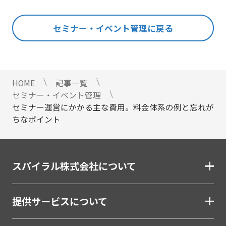
#料金・費用
#業務効率化
#機能・仕組み
#法令
人事・総務・経理・IR
セミナー・イベント管理に戻る
#法務
#無料
#総務
#連携
#選び方
ストレスチェックサービス
#顧客接点DX
マイナンバートータルソリューション
匿名型通報・相談​窓口システム​
HOME
記事一覧
安否確認サービス
セミナー・イベント管理
給与明細電子化
セミナー運営にかかる主な費用。料金体系の例と忘れが
ちなポイント
金融（銀行・信用金庫・信用組合・JAバンク・保
険・証券・カード）
割賦・クレジット申込電子化
スパイラル株式会社について
口座開設ソリューション
相談会・来店予約システム
提供サービスについて
職域営業支援ソリューション