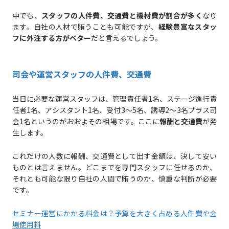
中でも、
スタッフの人件費、交通費と機材費が割合が多く
なり
ます。自社の人材で賄うことも可能ですが、
経験豊富なスタッ
フに外注する方がベター
だと言えるでしょう。
司会や運営スタッフの人件費、交通費
当日に必要な運営スタッフは、管理責任者1名、ステージ進行責
任者1名、アシスタント1名、受付3～5名、誘導2～3名プラス司
会1名というのがおおよその相場です。ここに
報酬と交通費
が発
生します。
これだけの人数に報酬、交通費として出す金額は、決して安い
ものとは言えません。どこまでを専門スタッフに任せるのか、
それとも可能な限り自社の人間で賄うのか、慎重な判断が必要
です。
セミナー運営にかかる料金は？予算を大きく占める人件費や会
場使用料