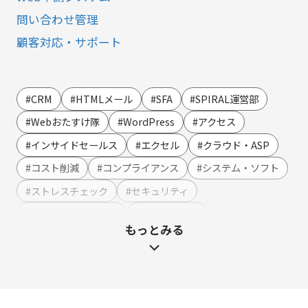
問い合わせ管理
顧客対応・サポート
営業・マーケティング
LINE連携
#CRM
#HTMLメール
#SFA
#SPIRAL運営部
SMS連携
#Webおたすけ隊
#WordPress
#アクセス
Webイベント（ウェビナー）オンライン受付管理
#インサイドセールス
#エクセル
#クラウド・ASP
アンケート作成
#コスト削減
#コンプライアンス
#システム・ソフト
セミナー・イベント管理
#ストレスチェック
#セキュリティ
マーケティングオートメーション
#テンプレート・例文
#ハラスメント
もっとみる
マーケティング運営支援
#マーケティング
#メーカー
#メリット・デメリット
メール配信
#メルマガ
#やまざき調べ
#やまざき調べ・改
名刺管理
#レポート
#事例・活用例
#人事
#使い方・方法
展示会フォローアップ
#効果
#動画
#売上アップ
#委託・代行
#導入