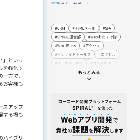
顧客対応・サポート
営業・マーケティング
LINE連携
#CRM
#HTMLメール
#SFA
SMS連携
#SPIRAL運営部
#Webおたすけ隊
Webイベント（ウェビナー）オンライ
#WordPress
#アクセス
ン受付管理
#インサイドセールス
#エクセル
アンケート作成
い」といっ
#クラウド・ASP
#コスト削減
セミナー・イベント管理
ルを強化す
#コンプライアンス
もっとみる
の一方で、
マーケティングオートメーション
#システム・ソフト
るお客様も
マーケティング運営支援
#ストレスチェック
#セキュリティ
メール配信
#テンプレート・例文
#ハラスメント
名刺管理
ースアップ
#マーケティング
#メーカー
展示会フォローアップ
躍する場も
#メリット・デメリット
#メルマガ
人事・総務・経理・IR
#やまざき調べ
#やまざき調べ・改
ストレスチェックサービス
#レポート
#事例・活用例
#人事
のハイブリ