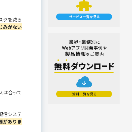
マイナンバートータルソリューション
#使い方・方法
#効果
#動画
匿名型通報・相談​窓口システム​
#売上アップ
#委託・代行
#導入
安否確認サービス
#料金・費用
#業務効率化
スクを減ら
給与明細電子化
じみがない
#機能・仕組み
#法令
#法務
#無料
#総務
#連携
#選び方
金融（銀行・信用金庫・信用組合・JA
バンク・保険・証券・カード）
#顧客接点DX
割賦・クレジット申込電子化
口座開設ソリューション
相談会・来店予約システム
職域営業支援ソリューション
金融
スは合って
学校・教育
学校・教育機関
配信システ
メーカー・製造
要がありま
販売代理店営業支援システム