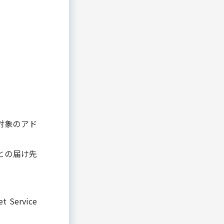
対象のアド
ごとの届け先
ervice