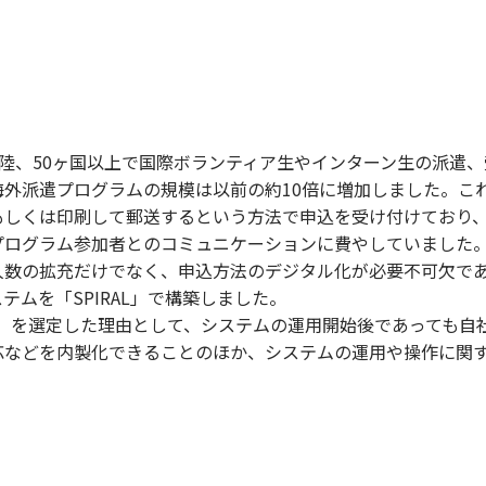
大陸、50ヶ国以上で国際ボランティア生やインターン生の派遣
外派遣プログラムの規模は以前の約10倍に増加しました。これ
もしくは印刷して郵送するという方法で申込を受け付けており
プログラム参加者とのコミュニケーションに費やしていました
人数の拡充だけでなく、申込方法のデジタル化が必要不可欠で
テムを「SPIRAL」で構築しました。
RAL」を選定した理由として、システムの運用開始後であっても
応などを内製化できることのほか、システムの運用や操作に関