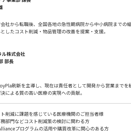
雄
営会社から転職後、全国各地の急性期病院から中小病院までの
としたコスト削減・物品管理の改善を提案・支援。 ​
ラル株式会社
a部 部長
JoyPla刷新を主導し、現在は責任者として開発から営業までを
決による質の高い医療の実現への貢献。 ​
スト削減に課題を感じている医療機関のご担当者様
事務部門などコスト削減策の検討に関わる方
sing Allianceプログラムの活用や購買改革に関心のある方