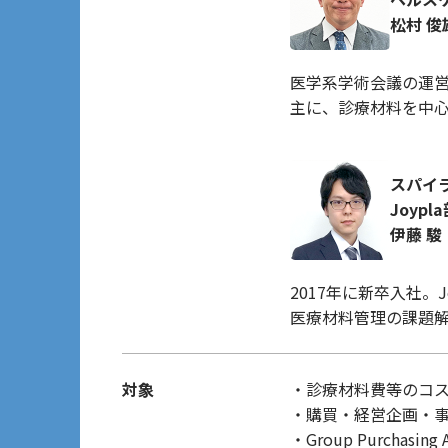
松村 俊
医学系学術会議の運
主に、診療材料を中心
スパイ
Joypl
伊藤 駿
2017年に新卒入社。
医療材料管理の課題解
対象
・診療材料費等のコ
・購買・経営企画・
・Group Purcha