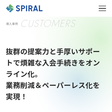
CUSTOMERS
導入事例
抜群の提案力と手厚いサポー
トで煩雑な入会手続きを
オン
ライン化。
業務削減＆ペーパーレス化を
実現！