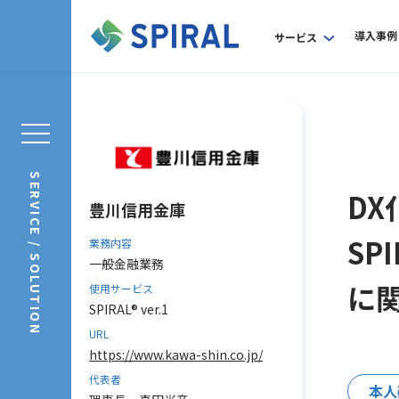
導入事例
サービス
SERVICE / SOLUTION
D
豊川信用金庫
SP
業務内容
一般金融業務
に
使用サービス
SPIRAL® ver.1
URL
https://www.kawa-shin.co.jp/
代表者
本人