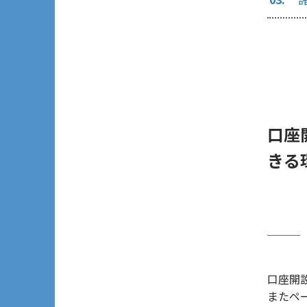
口座
きる
口座開
またペ