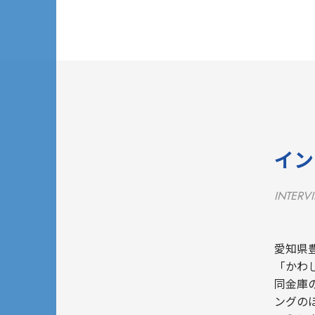
イン
INTERV
愛知県
「かわ
同金庫
ングの