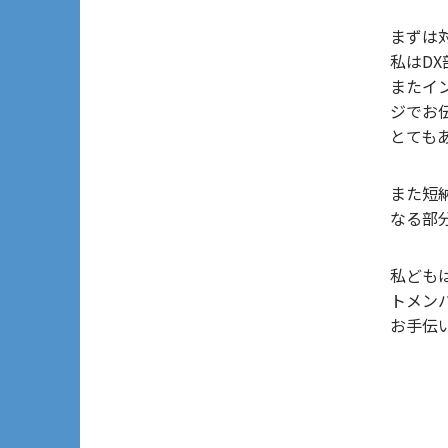
まずは
私はD
またイ
ジでお
とても
また短
なる部
私ども
トメン
お手伝