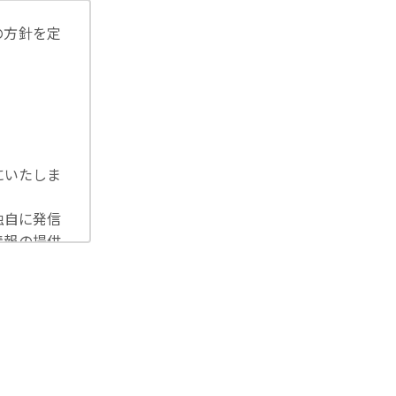
の方針を定
にいたしま
独自に発信
情報の提供
洩等を防止
U一般デー