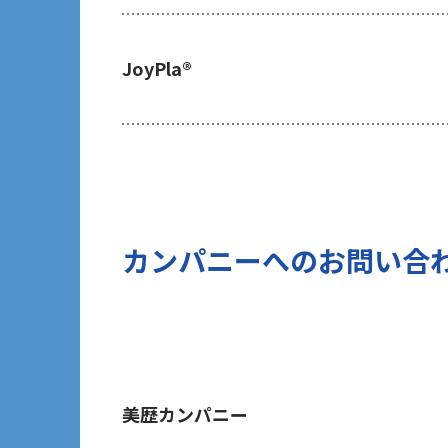
ご提出頂く個人情報について、貴方は
及び第三者への提供の停止（以下「開
JoyPla®
の開示等を請求される場合は、後述の
あたり、貴方がご本人であることを確
7 個人情報の処理に関する権利につ
ご提出頂く個人情報について、開示等
(1)取扱いの制限を要求する権利
(2)データポータビリティの権利
(3)異議を唱える権利
カンパニーへのお問い合
(4)同意を撤回する権利
(5)GDPRの監督機関に不服を申し立て
8 個人情報提出の任意性及び当該情
当社は、お問い合わせの対応を行う
す。但し、貴方の同意が頂けない場合
に発信する情報（ブログ記事、ホワイ
美歴カンパニー
のご提供ができないことをご了承下さ
9 個人情報に対する自動化された意