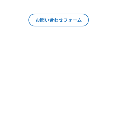
停止、消去
の個人情報
お問い合わせフォーム
本手続きに
集を行いま
当社が独自
や出展情報