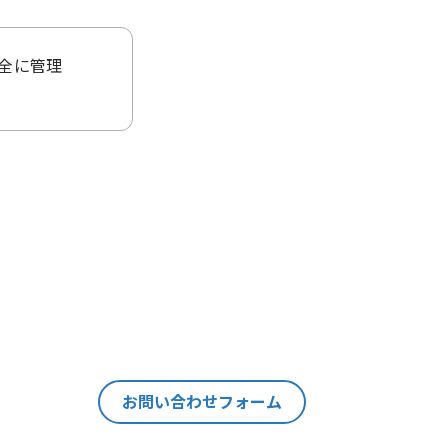
全に管理
ることはご
当該個人情
ます。
の情報を紐
それ以外の
個人情報の
お問い合わせフォーム