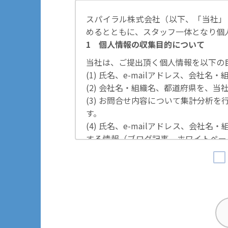
スパイラル株式会社（以下、「当社」
めるとともに、スタッフ一体となり個
1 個人情報の収集目的について
当社は、ご提出頂く個人情報を以下の
(1) 氏名、e-mailアドレス、会
(2) 会社名・組織名、都道府県を、
(3) お問合せ内容について集計分析
す。
(4) 氏名、e-mailアドレス、会
する情報（ブログ記事、ホワイトペー
の際に利用いたします。
その他の目的では使用致しません。
2 個人情報の管理について
ご提出頂く個人情報は、当社にて正確
するための措置を講じます。
また、EEA（欧州経済領域）域内所