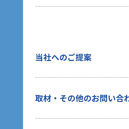
当社は、ご提出頂く個人情報について
を行いません。
10 当社Web サイトでのクッキー（C
お客様がブラウザの設定でクッキーの
術（Webビーコンなど）を使用して
タ」といいます）を収集します。これ
当社へのご提案
する一部サービスでは、お客様のブラ
当社がクッキーを使用する目的は以下
（１）統計的に収集・分析したデータ
（２）お客様の関心があると考えられ
（３）お客様にマッチしたソリューシ
上記（２）、（３）の目的のため、当
取材・その他のお問い合
のタイミングでお客様から個人情報の
行います。また、過去にお客様から許
データと個人情報を紐付けて管理しま
なお、当社WebサイトではGoogle 
利用状況を収集、利用します。