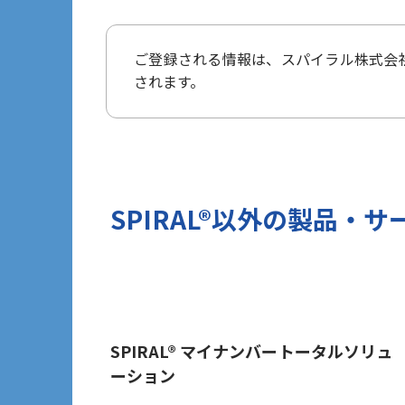
タ保護規則（以下、「GDPR」という
3 個人情報の第三者提供について
ご登録される情報は、
スパイラル株式会
当社は法令で定められる場合を除き、
されます。
ざいません。
但し、お客様から同意をいただいた場合
報を提供することがあります。
※Google LLC は日本の個人情
詳しくは、11.Google 拡張コン
当社が管理する本フォームから取得した情
SPIRAL®以外の
製品・サ
づけ、お客様の興味関心に沿った当社
目的では一切利用いたしません。
4 個人情報の外部委託について
利用目的の範囲内でご提出いただく個
保護水準を満たしている者を選定する
5 個人情報の保存期間について
SPIRAL® マイナンバートータルソリュ
ーション
当社は、貴方の同意を得た収集目的に
6 個人情報の開示等について