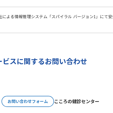
）に準拠した適切な保護措置を講じます。
社
による
情報管理システム「スパイラル バージョン1」
にて安
ご提出いただく個人情報を、貴方の同意なく第三者に提供す
のみ、日本及びアメリカ合衆国に拠点を置くGoogle LLCに
報保護法が適用される個人情報取扱事業者と同等の体制を整備してい
バージョンの利用をご確認ください。
報とGoogle LLC が管理する当社Webサイト閲覧履歴等
ービスに関するお問い合わせ
サービスに関する広告の配信を行うことを目的としており、
人情報の取扱いを一部、または全部を委託する場合、十分な
基準を確立、選定し、管理監督いたします。
こころの
健診センター
お問い合わせフォーム
必要な期間に限り貴方の個人情報を保存します。