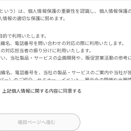
という）は、個人情報保護の重要性を認識し、個人情報保護
人情報の適切な保護に努めます。
目的で利用いたします。
社名・組織名、電話番号を問い合わせの対応の際に利用いたします。
当社の対応担当者の振り分けに利用いたします。
を行い、当社製品・サービスの企画開発や、販促営業活動の参考
社名・組織名、電話番号を、当社の製品・サービスのご案内や当社が
パー）のご紹介、セミナー、イベント、展示会の開催や出展
上記個人情報に関する内容に同意する
な状態に保ち、不正アクセス、紛失・破壊・改ざんおよび漏
在者の個人データを日本を含む域外へ移転する場合、当社は、E