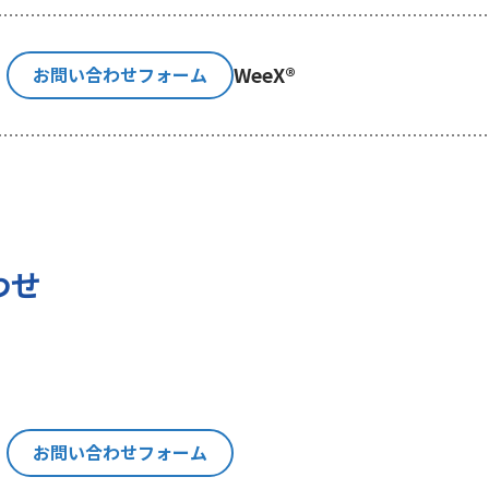
利用目的の通知、内容の開示、訂正、追加又は削除、利用の
示等」といいます。）を請求することができます。貴方ご自身
WeeX®
お問い合わせフォーム
消費者相談・苦情窓口にご連絡をお願いいたします。なお、
認させて頂きますことをご了承下さい。
いて
の権利に加えて、貴方は以下の権利を有します。
わせ
る権利
報を与えなかった場合に本人に生じる結果
にあたり、貴方の同意を得た場合に限り貴方の個人情報の収
は、お問い合わせの回答、当社の製品・サービスのご案内や
トペーパー）のご紹介、セミナー、イベント、展示会の開催
お問い合わせフォーム
い。
思決定について