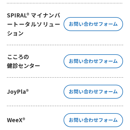
き、ご提出いただく個人情報を、貴
方の同意なく第三者に提供すること
SPIRAL® マイナンバ
はございません。
ートータルソリュー
お問い合わせフォーム
但し、お客様から同意をいただいた
ション
場合のみ、日本及びアメリカ合衆国
に拠点を置くGoogle LLCに当該個人
情報を提供することがあります。
※Google LLC は日本の個人情報保
こころの
お問い合わせフォーム
護法が適用される個人情報取扱事業
健診センター
者と同等の体制を整備しています。
詳しくは、11.Google 拡張コンバ
ージョンの利用をご確認ください。
JoyPla®
お問い合わせフォーム
当社が管理する本フォームから取
得した情報とGoogle LLC が管理す
る当社Webサイト閲覧履歴等の情報
を紐づけ、お客様の興味関心に沿っ
WeeX®
お問い合わせフォーム
た当社サービスに関する広告の配信