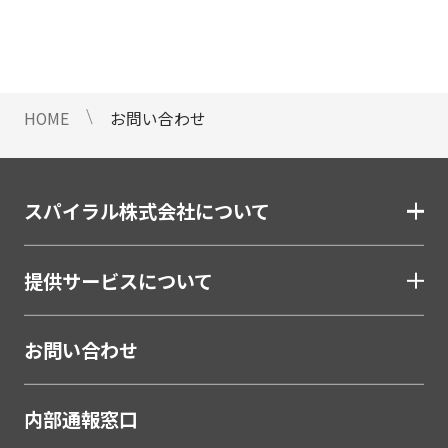
情報のご提供ができないことをご了
承下さい。
9 個人情報に対する自動化された
意思決定について
HOME
お問い合わせ
当社は、ご提出頂く個人情報につい
て、プロファイリングを含む自動化
された重大な影響をもたらす意思決
定を行いません。
スパイラル株式会社について
10 当社Web サイトでのクッキー
（Cookie）の使用について
提供サービスについて
お客様がブラウザの設定でクッキー
の送受信を許可している場合、当社
Webサイトでクッキーまたは同種の
お問い合わせ
技術（Webビーコンなど）を使用し
て、お客様による当社Webサイトの
内部通報窓口
利用状況等のデータ（以下、「閲覧
データ」といいます）を収集しま