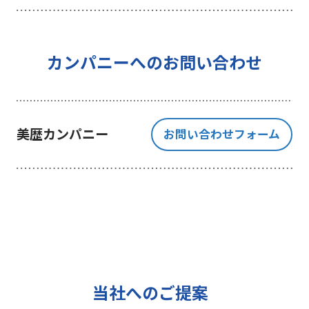
を行うことを目的としており、それ
以外の目的では一切利用いたしませ
ん。
4 個人情報の外部委託について
カンパニーへのお問い合わせ
利用目的の範囲内でご提出いただく
個人情報の取扱いを一部、または全
部を委託する場合、十分な個人情報
美歴カンパニー
お問い合わせフォーム
の保護水準を満たしている者を選定
する基準を確立、選定し、管理監督
いたします。
5 個人情報の保存期間について
当社は、貴方の同意を得た収集目的
に必要な期間に限り貴方の個人情報
を保存します。
6 個人情報の開示等について
当社へのご提案
ご提出頂く個人情報について、貴方