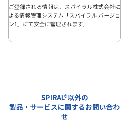
ご登録される情報は、
スパイラル株式会社
に
ー、イベント、展示会の開催や出展
情報の提供の際に利用いたします。
よる
情報管理システム「スパイラル バージョ
その他の目的では使用致しません。
ン1」
にて安全に管理されます。
2 個人情報の管理について
ご提出頂く個人情報は、当社にて正
確な状態に保ち、不正アクセス、紛
失・破壊・改ざんおよび漏洩等を防
止するための措置を講じます。
また、EEA（欧州経済領域）域内所
在者の個人データを日本を含む域外
へ移転する場合、当社は、EU一般
データ保護規則（以下、「GDPR」
SPIRAL®以外の
という）に準拠した適切な保護措置
製品・サービスに関するお問い合わ
を講じます。
3 個人情報の第三者提供について
せ
当社は法令で定められる場合を除