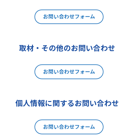
は利用目的の通知、内容の開示、訂
正、追加又は削除、利用の停止、消
去及び第三者への提供の停止（以下
お問い合わせフォーム
「開示等」といいます。）を請求す
ることができます。貴方ご自身の個
人情報の開示等を請求される場合
取材・その他のお問い合わせ
は、後述の消費者相談・苦情窓口に
ご連絡をお願いいたします。なお、
本手続きにあたり、貴方がご本人で
お問い合わせフォーム
あることを確認させて頂きますこと
をご了承下さい。
7 個人情報の処理に関する権利に
ついて
個人情報に関するお問い合わせ
ご提出頂く個人情報について、開示
等の権利に加えて、貴方は以下の権
利を有します。
お問い合わせフォーム
(1)取扱いの制限を要求する権利