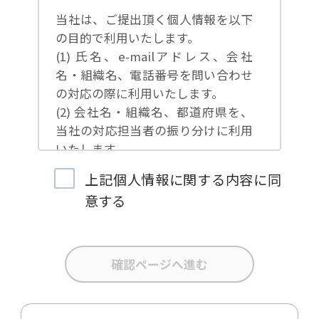
当社は、ご提出頂く個人情報を以下
の目的で利用いたします。
(1) 氏名、e-mailアドレス、会社
名・組織名、電話番号を問い合わせ
の対応の際に利用いたします。
(2) 会社名・組織名、都道府県を、
当社の対応担当者の振り分けに利用
いたします。
(3) お問合せ内容について集計分析
上記個人情報に関する内容に同
を行い、当社製品・サービスの企画
意する
開発や、販促営業活動の参考にいた
します。
(4) 氏名、e-mailアドレス、会社
名・組織名、電話番号を、当社の製
品・サービスのご案内や当社が独自
に発信する情報（ブログ記事、ホワ
イトペーパー）のご紹介、セミナ