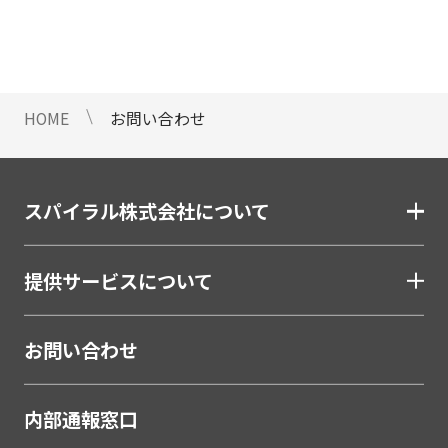
情報のご提供ができないことをご了
承下さい。
9 個人情報に対する自動化された
意思決定について
HOME
お問い合わせ
当社は、ご提出頂く個人情報につい
て、プロファイリングを含む自動化
された重大な影響をもたらす意思決
定を行いません。
スパイラル株式会社について
10 当社Web サイトでのクッキー
（Cookie）の使用について
提供サービスについて
お客様がブラウザの設定でクッキー
の送受信を許可している場合、当社
Webサイトでクッキーまたは同種の
お問い合わせ
技術（Webビーコンなど）を使用し
て、お客様による当社Webサイトの
内部通報窓口
利用状況等のデータ（以下、「閲覧
データ」といいます）を収集しま