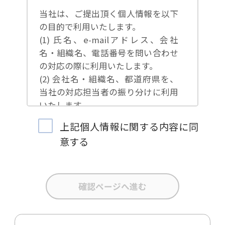
当社は、ご提出頂く個人情報を以下
の目的で利用いたします。
(1) 氏名、e-mailアドレス、会社
名・組織名、電話番号を問い合わせ
の対応の際に利用いたします。
(2) 会社名・組織名、都道府県を、
当社の対応担当者の振り分けに利用
いたします。
(3) お問合せ内容について集計分析
上記個人情報に関する内容に同
を行い、当社製品・サービスの企画
意する
開発や、販促営業活動の参考にいた
します。
(4) 氏名、e-mailアドレス、会社
名・組織名、電話番号を、当社の製
品・サービスのご案内や当社が独自
に発信する情報（ブログ記事、ホワ
イトペーパー）のご紹介、セミナ