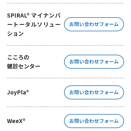
き、ご提出いただく個人情報を、貴
方の同意なく第三者に提供すること
SPIRAL® マイナンバ
はございません。
ートータルソリュー
お問い合わせフォーム
但し、お客様から同意をいただいた
ション
場合のみ、日本及びアメリカ合衆国
に拠点を置くGoogle LLCに当該個人
情報を提供することがあります。
※Google LLC は日本の個人情報保
こころの
お問い合わせフォーム
護法が適用される個人情報取扱事業
健診センター
者と同等の体制を整備しています。
詳しくは、11.Google 拡張コンバ
ージョンの利用をご確認ください。
JoyPla®
お問い合わせフォーム
当社が管理する本フォームから取
得した情報とGoogle LLC が管理す
る当社Webサイト閲覧履歴等の情報
を紐づけ、お客様の興味関心に沿っ
WeeX®
お問い合わせフォーム
た当社サービスに関する広告の配信