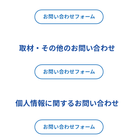
は利用目的の通知、内容の開示、訂
正、追加又は削除、利用の停止、消
去及び第三者への提供の停止（以下
お問い合わせフォーム
「開示等」といいます。）を請求す
ることができます。貴方ご自身の個
人情報の開示等を請求される場合
取材・その他のお問い合わせ
は、後述の消費者相談・苦情窓口に
ご連絡をお願いいたします。なお、
本手続きにあたり、貴方がご本人で
お問い合わせフォーム
あることを確認させて頂きますこと
をご了承下さい。
7 個人情報の処理に関する権利に
ついて
個人情報に関するお問い合わせ
ご提出頂く個人情報について、開示
等の権利に加えて、貴方は以下の権
利を有します。
お問い合わせフォーム
(1)取扱いの制限を要求する権利