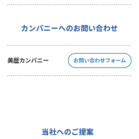
を行うことを目的としており、それ
以外の目的では一切利用いたしませ
ん。
4 個人情報の外部委託について
カンパニーへのお問い合わせ
利用目的の範囲内でご提出いただく
個人情報の取扱いを一部、または全
部を委託する場合、十分な個人情報
美歴カンパニー
お問い合わせフォーム
の保護水準を満たしている者を選定
する基準を確立、選定し、管理監督
いたします。
5 個人情報の保存期間について
当社は、貴方の同意を得た収集目的
に必要な期間に限り貴方の個人情報
を保存します。
6 個人情報の開示等について
当社へのご提案
ご提出頂く個人情報について、貴方