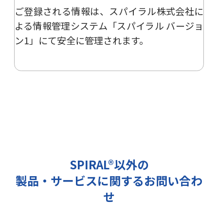
ご登録される情報は、
スパイラル株式会社
に
ー、イベント、展示会の開催や出展
情報の提供の際に利用いたします。
よる
情報管理システム「スパイラル バージョ
その他の目的では使用致しません。
ン1」
にて安全に管理されます。
2 個人情報の管理について
ご提出頂く個人情報は、当社にて正
確な状態に保ち、不正アクセス、紛
失・破壊・改ざんおよび漏洩等を防
止するための措置を講じます。
また、EEA（欧州経済領域）域内所
在者の個人データを日本を含む域外
へ移転する場合、当社は、EU一般
データ保護規則（以下、「GDPR」
SPIRAL®以外の
という）に準拠した適切な保護措置
製品・サービスに関するお問い合わ
を講じます。
3 個人情報の第三者提供について
せ
当社は法令で定められる場合を除