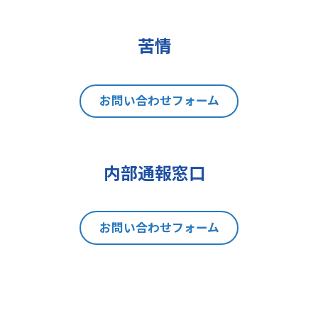
(2)データポータビリティの権利
(3)異議を唱える権利
(4)同意を撤回する権利
苦情
(5)GDPRの監督機関に不服を申し立
てる権利
8 個人情報提出の任意性及び当該
お問い合わせフォーム
情報を与えなかった場合に本人に生
じる結果
当社は、お問い合わせの対応を行う
内部通報窓口
にあたり、貴方の同意を得た場合に
限り貴方の個人情報の収集を行いま
す。但し、貴方の同意が頂けない場
お問い合わせフォーム
合は、お問い合わせの回答、当社の
製品・サービスのご案内や当社が独
自に発信する情報（ブログ記事、ホ
ワイトペーパー）のご紹介、セミナ
ー、イベント、展示会の開催や出展