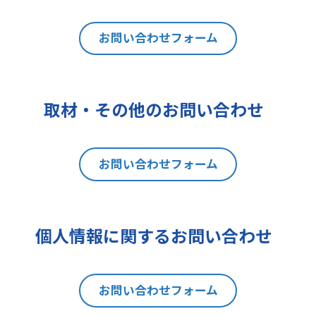
は利用目的の通知、内容の開示、訂
正、追加又は削除、利用の停止、消
去及び第三者への提供の停止（以下
お問い合わせフォーム
「開示等」といいます。）を請求す
ることができます。貴方ご自身の個
人情報の開示等を請求される場合
取材・その他のお問い合わせ
は、後述の消費者相談・苦情窓口に
ご連絡をお願いいたします。なお、
本手続きにあたり、貴方がご本人で
お問い合わせフォーム
あることを確認させて頂きますこと
をご了承下さい。
7 個人情報の処理に関する権利に
ついて
個人情報に関するお問い合わせ
ご提出頂く個人情報について、開示
等の権利に加えて、貴方は以下の権
利を有します。
お問い合わせフォーム
(1)取扱いの制限を要求する権利