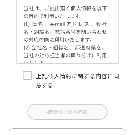
当社は、ご提出頂く個人情報を以下
の目的で利用いたします。
(1) 氏名、e-mailアドレス、会社
名・組織名、電話番号を問い合わせ
の対応の際に利用いたします。
(2) 会社名・組織名、都道府県を、
当社の対応担当者の振り分けに利用
いたします。
(3) お問合せ内容について集計分析
上記個人情報に関する内容に同
を行い、当社製品・サービスの企画
意する
開発や、販促営業活動の参考にいた
します。
(4) 氏名、e-mailアドレス、会社
名・組織名、電話番号を、当社の製
品・サービスのご案内や当社が独自
に発信する情報（ブログ記事、ホワ
イトペーパー）のご紹介、セミナ