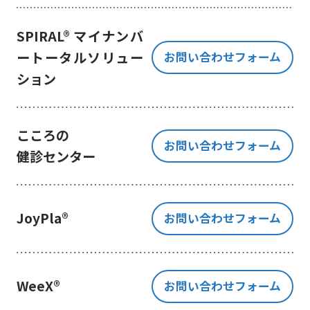
き、ご提出いただく個人情報を、貴
方の同意なく第三者に提供すること
SPIRAL® マイナンバ
はございません。
ートータルソリュー
お問い合わせフォーム
但し、お客様から同意をいただいた
ション
場合のみ、日本及びアメリカ合衆国
に拠点を置くGoogle LLCに当該個人
情報を提供することがあります。
※Google LLC は日本の個人情報保
こころの
お問い合わせフォーム
護法が適用される個人情報取扱事業
健診センター
者と同等の体制を整備しています。
詳しくは、11.Google 拡張コンバ
ージョンの利用をご確認ください。
JoyPla®
お問い合わせフォーム
当社が管理する本フォームから取
得した情報とGoogle LLC が管理す
る当社Webサイト閲覧履歴等の情報
を紐づけ、お客様の興味関心に沿っ
WeeX®
お問い合わせフォーム
た当社サービスに関する広告の配信