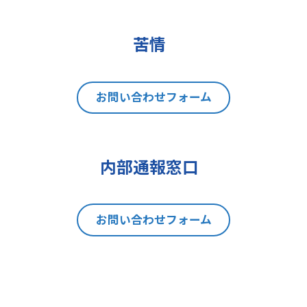
(2)データポータビリティの権利
(3)異議を唱える権利
(4)同意を撤回する権利
苦情
(5)GDPRの監督機関に不服を申し立
てる権利
8 個人情報提出の任意性及び当該
お問い合わせフォーム
情報を与えなかった場合に本人に生
じる結果
当社は、お問い合わせの対応を行う
内部通報窓口
にあたり、貴方の同意を得た場合に
限り貴方の個人情報の収集を行いま
す。但し、貴方の同意が頂けない場
お問い合わせフォーム
合は、お問い合わせの回答、当社の
製品・サービスのご案内や当社が独
自に発信する情報（ブログ記事、ホ
ワイトペーパー）のご紹介、セミナ
ー、イベント、展示会の開催や出展