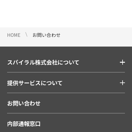
情報のご提供ができないことをご了
承下さい。
9 個人情報に対する自動化された
意思決定について
HOME
お問い合わせ
当社は、ご提出頂く個人情報につい
て、プロファイリングを含む自動化
された重大な影響をもたらす意思決
定を行いません。
スパイラル株式会社について
10 当社Web サイトでのクッキー
（Cookie）の使用について
提供サービスについて
お客様がブラウザの設定でクッキー
の送受信を許可している場合、当社
Webサイトでクッキーまたは同種の
お問い合わせ
技術（Webビーコンなど）を使用し
て、お客様による当社Webサイトの
内部通報窓口
利用状況等のデータ（以下、「閲覧
データ」といいます）を収集しま