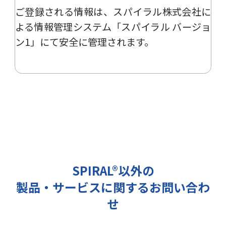
ご登録される情報は、
スパイラル株式会社
に
ー、イベント、展示会の開催や出展
情報の提供の際に利用いたします。
よる
情報管理システム「スパイラル バージョ
その他の目的では使用致しません。
ン1」
にて安全に管理されます。
2 個人情報の管理について
ご提出頂く個人情報は、当社にて正
確な状態に保ち、不正アクセス、紛
失・破壊・改ざんおよび漏洩等を防
止するための措置を講じます。
また、EEA（欧州経済領域）域内所
在者の個人データを日本を含む域外
へ移転する場合、当社は、EU一般
データ保護規則（以下、「GDPR」
SPIRAL®以外の
という）に準拠した適切な保護措置
製品・サービスに関するお問い合わ
を講じます。
3 個人情報の第三者提供について
せ
当社は法令で定められる場合を除