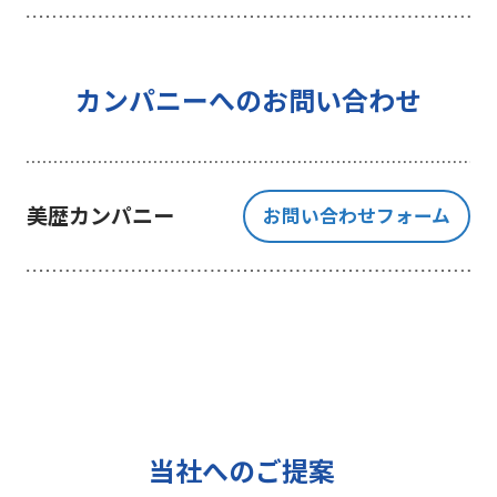
を行うことを目的としており、それ
以外の目的では一切利用いたしませ
ん。
4 個人情報の外部委託について
カンパニーへのお問い合わせ
利用目的の範囲内でご提出いただく
個人情報の取扱いを一部、または全
部を委託する場合、十分な個人情報
美歴カンパニー
お問い合わせフォーム
の保護水準を満たしている者を選定
する基準を確立、選定し、管理監督
いたします。
5 個人情報の保存期間について
当社は、貴方の同意を得た収集目的
に必要な期間に限り貴方の個人情報
を保存します。
6 個人情報の開示等について
当社へのご提案
ご提出頂く個人情報について、貴方