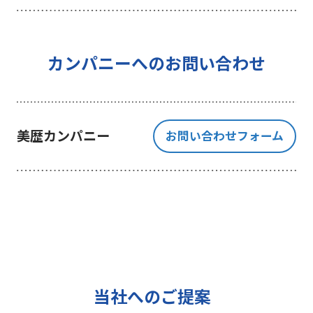
を行うことを目的としており、それ
以外の目的では一切利用いたしませ
ん。
4 個人情報の外部委託について
カンパニーへのお問い合わせ
利用目的の範囲内でご提出いただく
個人情報の取扱いを一部、または全
部を委託する場合、十分な個人情報
美歴カンパニー
お問い合わせフォーム
の保護水準を満たしている者を選定
する基準を確立、選定し、管理監督
いたします。
5 個人情報の保存期間について
当社は、貴方の同意を得た収集目的
に必要な期間に限り貴方の個人情報
を保存します。
6 個人情報の開示等について
当社へのご提案
ご提出頂く個人情報について、貴方