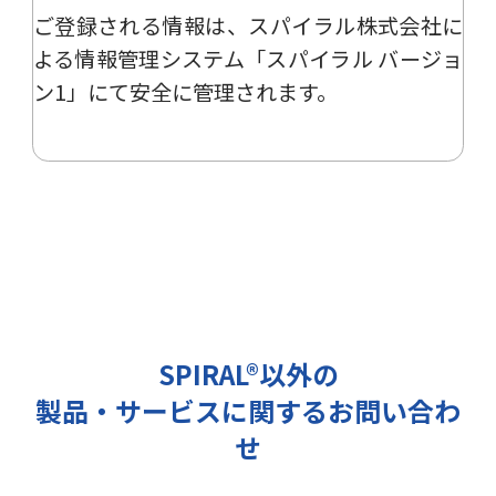
ご登録される情報は、
スパイラル株式会社
に
ー、イベント、展示会の開催や出展
情報の提供の際に利用いたします。
よる
情報管理システム「スパイラル バージョ
その他の目的では使用致しません。
ン1」
にて安全に管理されます。
2 個人情報の管理について
ご提出頂く個人情報は、当社にて正
確な状態に保ち、不正アクセス、紛
失・破壊・改ざんおよび漏洩等を防
止するための措置を講じます。
また、EEA（欧州経済領域）域内所
在者の個人データを日本を含む域外
へ移転する場合、当社は、EU一般
データ保護規則（以下、「GDPR」
SPIRAL®以外の
という）に準拠した適切な保護措置
製品・サービスに関するお問い合わ
を講じます。
3 個人情報の第三者提供について
せ
当社は法令で定められる場合を除