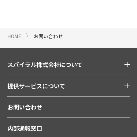
情報のご提供ができないことをご了
承下さい。
9 個人情報に対する自動化された
意思決定について
HOME
お問い合わせ
当社は、ご提出頂く個人情報につい
て、プロファイリングを含む自動化
された重大な影響をもたらす意思決
定を行いません。
スパイラル株式会社について
10 当社Web サイトでのクッキー
（Cookie）の使用について
提供サービスについて
お客様がブラウザの設定でクッキー
の送受信を許可している場合、当社
Webサイトでクッキーまたは同種の
お問い合わせ
技術（Webビーコンなど）を使用し
て、お客様による当社Webサイトの
内部通報窓口
利用状況等のデータ（以下、「閲覧
データ」といいます）を収集しま