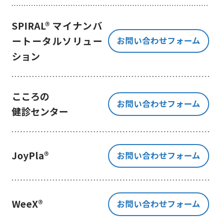
き、ご提出いただく個人情報を、貴
方の同意なく第三者に提供すること
SPIRAL® マイナンバ
はございません。
ートータルソリュー
お問い合わせフォーム
但し、お客様から同意をいただいた
ション
場合のみ、日本及びアメリカ合衆国
に拠点を置くGoogle LLCに当該個人
情報を提供することがあります。
※Google LLC は日本の個人情報保
こころの
お問い合わせフォーム
護法が適用される個人情報取扱事業
健診センター
者と同等の体制を整備しています。
詳しくは、11.Google 拡張コンバ
ージョンの利用をご確認ください。
JoyPla®
お問い合わせフォーム
当社が管理する本フォームから取
得した情報とGoogle LLC が管理す
る当社Webサイト閲覧履歴等の情報
を紐づけ、お客様の興味関心に沿っ
WeeX®
お問い合わせフォーム
た当社サービスに関する広告の配信