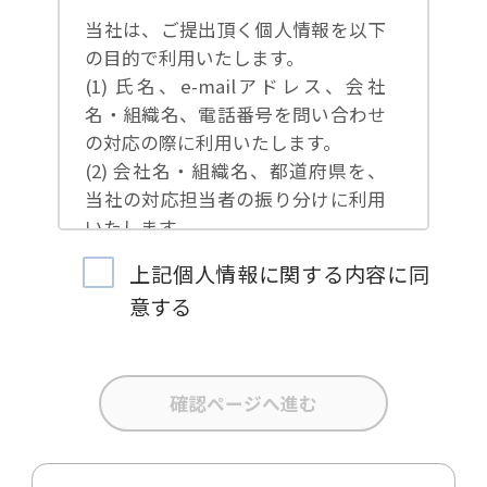
当社は、ご提出頂く個人情報を以下
の目的で利用いたします。
(1) 氏名、e-mailアドレス、会社
名・組織名、電話番号を問い合わせ
の対応の際に利用いたします。
(2) 会社名・組織名、都道府県を、
当社の対応担当者の振り分けに利用
いたします。
(3) お問合せ内容について集計分析
上記個人情報に関する内容に同
を行い、当社製品・サービスの企画
意する
開発や、販促営業活動の参考にいた
します。
(4) 氏名、e-mailアドレス、会社
名・組織名、電話番号を、当社の製
品・サービスのご案内や当社が独自
に発信する情報（ブログ記事、ホワ
イトペーパー）のご紹介、セミナ