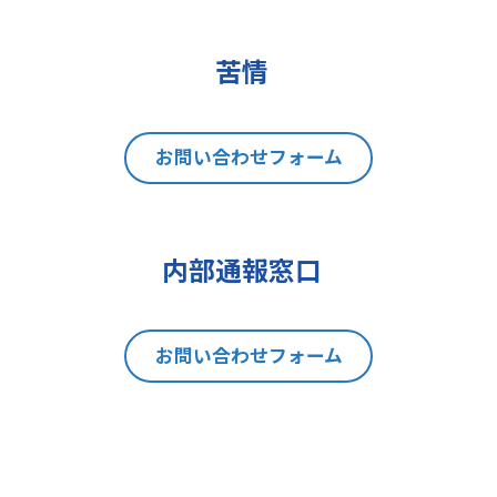
(2)データポータビリティの権利
(3)異議を唱える権利
(4)同意を撤回する権利
苦情
(5)GDPRの監督機関に不服を申し立
てる権利
8 個人情報提出の任意性及び当該
お問い合わせフォーム
情報を与えなかった場合に本人に生
じる結果
当社は、お問い合わせの対応を行う
内部通報窓口
にあたり、貴方の同意を得た場合に
限り貴方の個人情報の収集を行いま
す。但し、貴方の同意が頂けない場
お問い合わせフォーム
合は、お問い合わせの回答、当社の
製品・サービスのご案内や当社が独
自に発信する情報（ブログ記事、ホ
ワイトペーパー）のご紹介、セミナ
ー、イベント、展示会の開催や出展