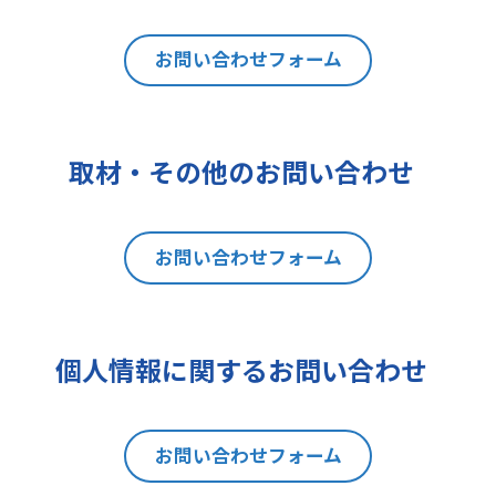
は利用目的の通知、内容の開示、訂
正、追加又は削除、利用の停止、消
去及び第三者への提供の停止（以下
お問い合わせフォーム
「開示等」といいます。）を請求す
ることができます。貴方ご自身の個
人情報の開示等を請求される場合
取材・その他のお問い合わせ
は、後述の消費者相談・苦情窓口に
ご連絡をお願いいたします。なお、
本手続きにあたり、貴方がご本人で
お問い合わせフォーム
あることを確認させて頂きますこと
をご了承下さい。
7 個人情報の処理に関する権利に
ついて
個人情報に関するお問い合わせ
ご提出頂く個人情報について、開示
等の権利に加えて、貴方は以下の権
利を有します。
お問い合わせフォーム
(1)取扱いの制限を要求する権利