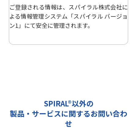
ご登録される情報は、
スパイラル株式会社
に
ー、イベント、展示会の開催や出展
情報の提供の際に利用いたします。
よる
情報管理システム「スパイラル バージョ
その他の目的では使用致しません。
ン1」
にて安全に管理されます。
2 個人情報の管理について
ご提出頂く個人情報は、当社にて正
確な状態に保ち、不正アクセス、紛
失・破壊・改ざんおよび漏洩等を防
止するための措置を講じます。
また、EEA（欧州経済領域）域内所
在者の個人データを日本を含む域外
へ移転する場合、当社は、EU一般
データ保護規則（以下、「GDPR」
SPIRAL®以外の
という）に準拠した適切な保護措置
製品・サービスに関するお問い合わ
を講じます。
3 個人情報の第三者提供について
せ
当社は法令で定められる場合を除