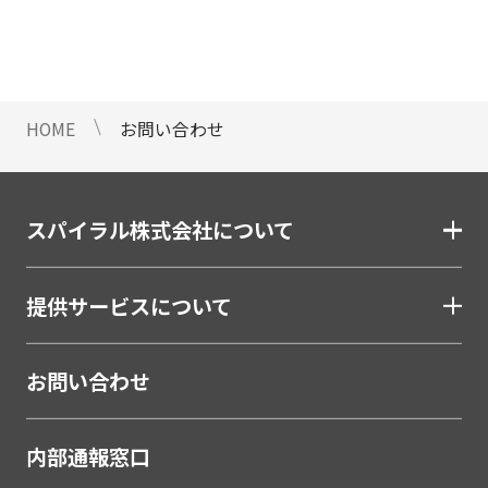
情報のご提供ができないことをご了
承下さい。
9 個人情報に対する自動化された
意思決定について
HOME
お問い合わせ
当社は、ご提出頂く個人情報につい
て、プロファイリングを含む自動化
された重大な影響をもたらす意思決
定を行いません。
スパイラル株式会社について
10 当社Web サイトでのクッキー
（Cookie）の使用について
提供サービスについて
お客様がブラウザの設定でクッキー
の送受信を許可している場合、当社
Webサイトでクッキーまたは同種の
お問い合わせ
技術（Webビーコンなど）を使用し
て、お客様による当社Webサイトの
内部通報窓口
利用状況等のデータ（以下、「閲覧
データ」といいます）を収集しま