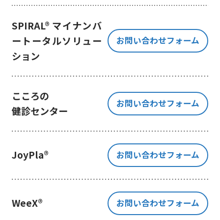
き、ご提出いただく個人情報を、貴
方の同意なく第三者に提供すること
SPIRAL® マイナンバ
はございません。
ートータルソリュー
お問い合わせフォーム
但し、お客様から同意をいただいた
ション
場合のみ、日本及びアメリカ合衆国
に拠点を置くGoogle LLCに当該個人
情報を提供することがあります。
※Google LLC は日本の個人情報保
こころの
お問い合わせフォーム
護法が適用される個人情報取扱事業
健診センター
者と同等の体制を整備しています。
詳しくは、11.Google 拡張コンバ
ージョンの利用をご確認ください。
JoyPla®
お問い合わせフォーム
当社が管理する本フォームから取
得した情報とGoogle LLC が管理す
る当社Webサイト閲覧履歴等の情報
を紐づけ、お客様の興味関心に沿っ
WeeX®
お問い合わせフォーム
た当社サービスに関する広告の配信