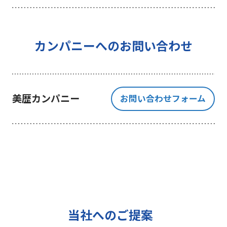
を行うことを目的としており、それ
以外の目的では一切利用いたしませ
ん。
4 個人情報の外部委託について
カンパニーへのお問い合わせ
利用目的の範囲内でご提出いただく
個人情報の取扱いを一部、または全
部を委託する場合、十分な個人情報
美歴カンパニー
お問い合わせフォーム
の保護水準を満たしている者を選定
する基準を確立、選定し、管理監督
いたします。
5 個人情報の保存期間について
当社は、貴方の同意を得た収集目的
に必要な期間に限り貴方の個人情報
を保存します。
6 個人情報の開示等について
当社へのご提案
ご提出頂く個人情報について、貴方