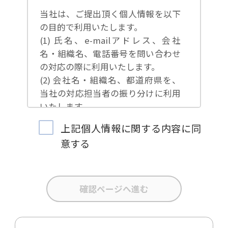
当社は、ご提出頂く個人情報を以下
の目的で利用いたします。
(1) 氏名、e-mailアドレス、会社
名・組織名、電話番号を問い合わせ
の対応の際に利用いたします。
(2) 会社名・組織名、都道府県を、
当社の対応担当者の振り分けに利用
いたします。
(3) お問合せ内容について集計分析
上記個人情報に関する内容に同
を行い、当社製品・サービスの企画
意する
開発や、販促営業活動の参考にいた
します。
(4) 氏名、e-mailアドレス、会社
名・組織名、電話番号を、当社の製
品・サービスのご案内や当社が独自
に発信する情報（ブログ記事、ホワ
イトペーパー）のご紹介、セミナ