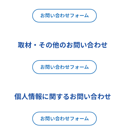
は利用目的の通知、内容の開示、訂
正、追加又は削除、利用の停止、消
去及び第三者への提供の停止（以下
お問い合わせフォーム
「開示等」といいます。）を請求す
ることができます。貴方ご自身の個
人情報の開示等を請求される場合
取材・その他のお問い合わせ
は、後述の消費者相談・苦情窓口に
ご連絡をお願いいたします。なお、
本手続きにあたり、貴方がご本人で
お問い合わせフォーム
あることを確認させて頂きますこと
をご了承下さい。
7 個人情報の処理に関する権利に
ついて
個人情報に関するお問い合わせ
ご提出頂く個人情報について、開示
等の権利に加えて、貴方は以下の権
利を有します。
お問い合わせフォーム
(1)取扱いの制限を要求する権利