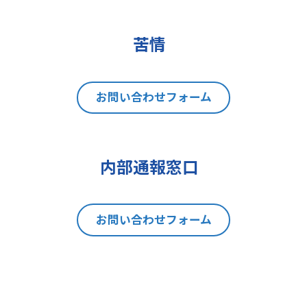
(2)データポータビリティの権利
(3)異議を唱える権利
(4)同意を撤回する権利
苦情
(5)GDPRの監督機関に不服を申し立
てる権利
8 個人情報提出の任意性及び当該
お問い合わせフォーム
情報を与えなかった場合に本人に生
じる結果
当社は、お問い合わせの対応を行う
内部通報窓口
にあたり、貴方の同意を得た場合に
限り貴方の個人情報の収集を行いま
す。但し、貴方の同意が頂けない場
お問い合わせフォーム
合は、お問い合わせの回答、当社の
製品・サービスのご案内や当社が独
自に発信する情報（ブログ記事、ホ
ワイトペーパー）のご紹介、セミナ
ー、イベント、展示会の開催や出展