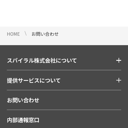
情報のご提供ができないことをご了
承下さい。
9 個人情報に対する自動化された
意思決定について
HOME
お問い合わせ
当社は、ご提出頂く個人情報につい
て、プロファイリングを含む自動化
された重大な影響をもたらす意思決
定を行いません。
スパイラル株式会社について
10 当社Web サイトでのクッキー
（Cookie）の使用について
提供サービスについて
お客様がブラウザの設定でクッキー
の送受信を許可している場合、当社
Webサイトでクッキーまたは同種の
お問い合わせ
技術（Webビーコンなど）を使用し
て、お客様による当社Webサイトの
内部通報窓口
利用状況等のデータ（以下、「閲覧
データ」といいます）を収集しま