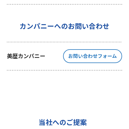
を行うことを目的としており、それ
以外の目的では一切利用いたしませ
ん。
4 個人情報の外部委託について
カンパニーへのお問い合わせ
利用目的の範囲内でご提出いただく
個人情報の取扱いを一部、または全
部を委託する場合、十分な個人情報
美歴カンパニー
お問い合わせフォーム
の保護水準を満たしている者を選定
する基準を確立、選定し、管理監督
いたします。
5 個人情報の保存期間について
当社は、貴方の同意を得た収集目的
に必要な期間に限り貴方の個人情報
を保存します。
6 個人情報の開示等について
当社へのご提案
ご提出頂く個人情報について、貴方