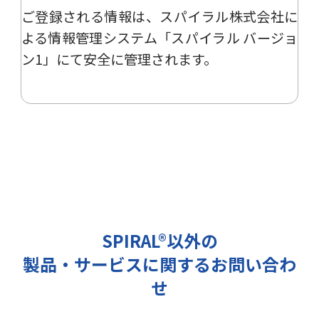
ご登録される情報は、
スパイラル株式会社
に
ー、イベント、展示会の開催や出展
情報の提供の際に利用いたします。
よる
情報管理システム「スパイラル バージョ
その他の目的では使用致しません。
ン1」
にて安全に管理されます。
2 個人情報の管理について
ご提出頂く個人情報は、当社にて正
確な状態に保ち、不正アクセス、紛
失・破壊・改ざんおよび漏洩等を防
止するための措置を講じます。
また、EEA（欧州経済領域）域内所
在者の個人データを日本を含む域外
へ移転する場合、当社は、EU一般
データ保護規則（以下、「GDPR」
SPIRAL®以外の
という）に準拠した適切な保護措置
製品・サービスに関するお問い合わ
を講じます。
3 個人情報の第三者提供について
せ
当社は法令で定められる場合を除