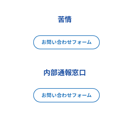
(2)データポータビリティの権利
(3)異議を唱える権利
(4)同意を撤回する権利
苦情
(5)GDPRの監督機関に不服を申し立
てる権利
8 個人情報提出の任意性及び当該
お問い合わせフォーム
情報を与えなかった場合に本人に生
じる結果
当社は、お問い合わせの対応を行う
内部通報窓口
にあたり、貴方の同意を得た場合に
限り貴方の個人情報の収集を行いま
す。但し、貴方の同意が頂けない場
お問い合わせフォーム
合は、お問い合わせの回答、当社の
製品・サービスのご案内や当社が独
自に発信する情報（ブログ記事、ホ
ワイトペーパー）のご紹介、セミナ
ー、イベント、展示会の開催や出展