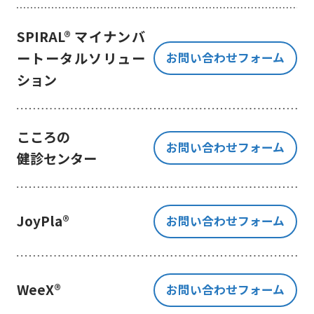
き、ご提出いただく個人情報を、貴
方の同意なく第三者に提供すること
SPIRAL® マイナンバ
はございません。
ートータルソリュー
お問い合わせフォーム
但し、お客様から同意をいただいた
ション
場合のみ、日本及びアメリカ合衆国
に拠点を置くGoogle LLCに当該個人
情報を提供することがあります。
※Google LLC は日本の個人情報保
こころの
お問い合わせフォーム
護法が適用される個人情報取扱事業
健診センター
者と同等の体制を整備しています。
詳しくは、11.Google 拡張コンバ
ージョンの利用をご確認ください。
JoyPla®
お問い合わせフォーム
当社が管理する本フォームから取
得した情報とGoogle LLC が管理す
る当社Webサイト閲覧履歴等の情報
を紐づけ、お客様の興味関心に沿っ
WeeX®
お問い合わせフォーム
た当社サービスに関する広告の配信