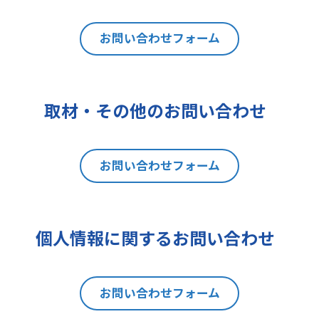
は利用目的の通知、内容の開示、訂
正、追加又は削除、利用の停止、消
去及び第三者への提供の停止（以下
お問い合わせフォーム
「開示等」といいます。）を請求す
ることができます。貴方ご自身の個
人情報の開示等を請求される場合
取材・その他のお問い合わせ
は、後述の消費者相談・苦情窓口に
ご連絡をお願いいたします。なお、
本手続きにあたり、貴方がご本人で
お問い合わせフォーム
あることを確認させて頂きますこと
をご了承下さい。
7 個人情報の処理に関する権利に
ついて
個人情報に関するお問い合わせ
ご提出頂く個人情報について、開示
等の権利に加えて、貴方は以下の権
利を有します。
お問い合わせフォーム
(1)取扱いの制限を要求する権利