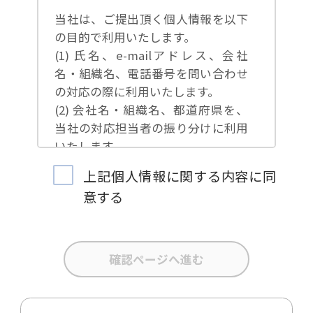
当社は、ご提出頂く個人情報を以下
の目的で利用いたします。
(1) 氏名、e-mailアドレス、会社
名・組織名、電話番号を問い合わせ
の対応の際に利用いたします。
(2) 会社名・組織名、都道府県を、
当社の対応担当者の振り分けに利用
いたします。
(3) お問合せ内容について集計分析
上記個人情報に関する内容に同
を行い、当社製品・サービスの企画
意する
開発や、販促営業活動の参考にいた
します。
(4) 氏名、e-mailアドレス、会社
名・組織名、電話番号を、当社の製
品・サービスのご案内や当社が独自
に発信する情報（ブログ記事、ホワ
イトペーパー）のご紹介、セミナ