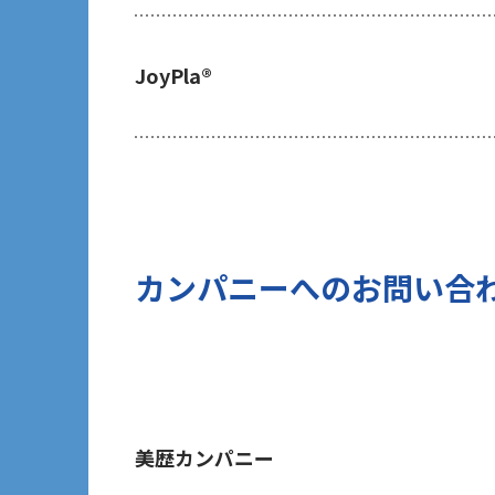
ご提出頂く個人情報について、貴方は
及び第三者への提供の停止（以下「開
JoyPla®
の開示等を請求される場合は、後述の
あたり、貴方がご本人であることを確
7 個人情報の処理に関する権利につ
ご提出頂く個人情報について、開示等
(1)取扱いの制限を要求する権利
(2)データポータビリティの権利
(3)異議を唱える権利
カンパニーへのお問い合
(4)同意を撤回する権利
(5)GDPRの監督機関に不服を申し立て
8 個人情報提出の任意性及び当該情
当社は、お問い合わせの対応を行う
す。但し、貴方の同意が頂けない場合
に発信する情報（ブログ記事、ホワイ
美歴カンパニー
のご提供ができないことをご了承下さ
9 個人情報に対する自動化された意