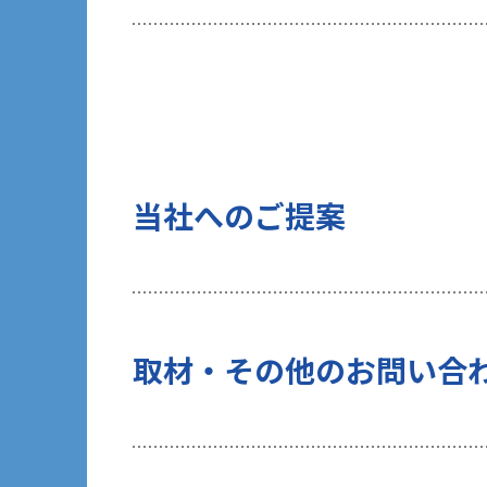
当社は、ご提出頂く個人情報について
を行いません。
10 当社Web サイトでのクッキー（C
お客様がブラウザの設定でクッキーの
術（Webビーコンなど）を使用して
タ」といいます）を収集します。これ
当社へのご提案
する一部サービスでは、お客様のブラ
当社がクッキーを使用する目的は以下
（１）統計的に収集・分析したデータ
（２）お客様の関心があると考えられ
（３）お客様にマッチしたソリューシ
上記（２）、（３）の目的のため、当
取材・その他のお問い合
のタイミングでお客様から個人情報の
行います。また、過去にお客様から許
データと個人情報を紐付けて管理しま
なお、当社WebサイトではGoogle 
利用状況を収集、利用します。