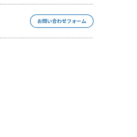
停止、消去
の個人情報
お問い合わせフォーム
本手続きに
集を行いま
当社が独自
や出展情報