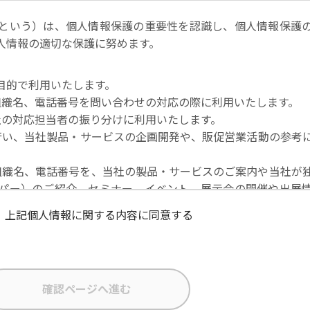
という）は、個人情報保護の重要性を認識し、個人情報保護
人情報の適切な保護に努めます。
目的で利用いたします。
社名・組織名、電話番号を問い合わせの対応の際に利用いたします。
当社の対応担当者の振り分けに利用いたします。
を行い、当社製品・サービスの企画開発や、販促営業活動の参考
社名・組織名、電話番号を、当社の製品・サービスのご案内や当社が
パー）のご紹介、セミナー、イベント、展示会の開催や出展
上記個人情報に関する内容に同意する
な状態に保ち、不正アクセス、紛失・破壊・改ざんおよび漏
在者の個人データを日本を含む域外へ移転する場合、当社は、E