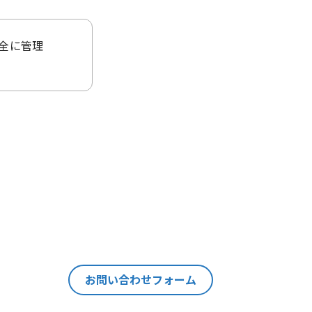
全に管理
ることはご
当該個人情
ます。
の情報を紐
それ以外の
個人情報の
お問い合わせフォーム