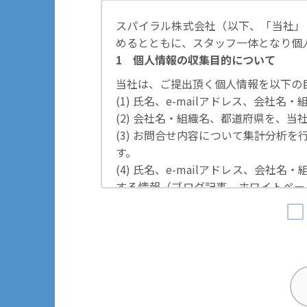
スパイラル株式会社（以下、「当社」
めるとともに、スタッフ一体となり個
1 個人情報の収集目的について
当社は、ご提出頂く個人情報を以下の
(1) 氏名、e-mailアドレス、会
(2) 会社名・組織名、都道府県を、
(3) お問合せ内容について集計分析
す。
(4) 氏名、e-mailアドレス、会
する情報（ブログ記事、ホワイトペー
の際に利用いたします。
その他の目的では使用致しません。
2 個人情報の管理について
ご提出頂く個人情報は、当社にて正確
するための措置を講じます。
また、EEA（欧州経済領域）域内所