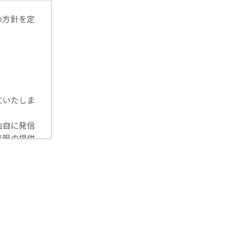
の方針を定
にいたしま
独自に発信
情報の提供
洩等を防止
U一般デー