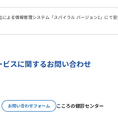
）に準拠した適切な保護措置を講じます。
社
による
情報管理システム「スパイラル バージョン1」
にて安
ご提出いただく個人情報を、貴方の同意なく第三者に提供す
のみ、日本及びアメリカ合衆国に拠点を置くGoogle LLCに
報保護法が適用される個人情報取扱事業者と同等の体制を整備してい
バージョンの利用をご確認ください。
報とGoogle LLC が管理する当社Webサイト閲覧履歴等
ービスに関するお問い合わせ
サービスに関する広告の配信を行うことを目的としており、
人情報の取扱いを一部、または全部を委託する場合、十分な
基準を確立、選定し、管理監督いたします。
こころの
健診センター
お問い合わせフォーム
必要な期間に限り貴方の個人情報を保存します。