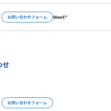
利用目的の通知、内容の開示、訂正、追加又は削除、利用の
示等」といいます。）を請求することができます。貴方ご自身
WeeX®
お問い合わせフォーム
消費者相談・苦情窓口にご連絡をお願いいたします。なお、
認させて頂きますことをご了承下さい。
いて
の権利に加えて、貴方は以下の権利を有します。
わせ
る権利
報を与えなかった場合に本人に生じる結果
にあたり、貴方の同意を得た場合に限り貴方の個人情報の収
は、お問い合わせの回答、当社の製品・サービスのご案内や
トペーパー）のご紹介、セミナー、イベント、展示会の開催
お問い合わせフォーム
い。
思決定について