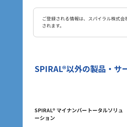
タ保護規則（以下、「GDPR」という
3 個人情報の第三者提供について
ご登録される情報は、
スパイラル株式会
当社は法令で定められる場合を除き、
されます。
ざいません。
但し、お客様から同意をいただいた場合
報を提供することがあります。
※Google LLC は日本の個人情
詳しくは、11.Google 拡張コン
当社が管理する本フォームから取得した情
SPIRAL®以外の
製品・サ
づけ、お客様の興味関心に沿った当社
目的では一切利用いたしません。
4 個人情報の外部委託について
利用目的の範囲内でご提出いただく個
保護水準を満たしている者を選定する
5 個人情報の保存期間について
SPIRAL® マイナンバートータルソリュ
ーション
当社は、貴方の同意を得た収集目的に
6 個人情報の開示等について