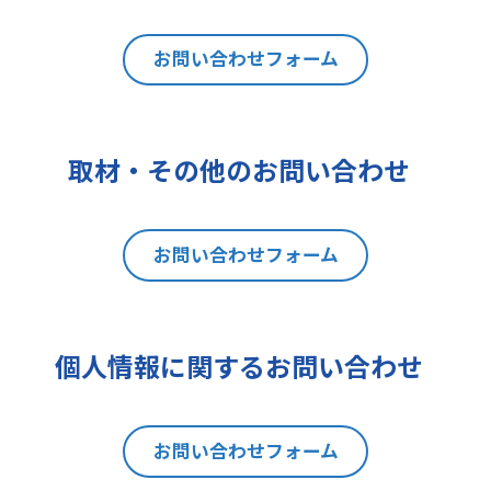
は利用目的の通知、内容の開示、訂
正、追加又は削除、利用の停止、消
去及び第三者への提供の停止（以下
お問い合わせフォーム
「開示等」といいます。）を請求す
ることができます。貴方ご自身の個
人情報の開示等を請求される場合
取材・その他のお問い合わせ
は、後述の消費者相談・苦情窓口に
ご連絡をお願いいたします。なお、
本手続きにあたり、貴方がご本人で
お問い合わせフォーム
あることを確認させて頂きますこと
をご了承下さい。
7 個人情報の処理に関する権利に
ついて
個人情報に関するお問い合わせ
ご提出頂く個人情報について、開示
等の権利に加えて、貴方は以下の権
利を有します。
お問い合わせフォーム
(1)取扱いの制限を要求する権利