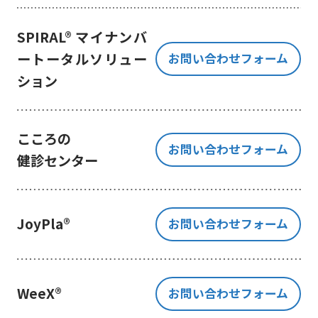
き、ご提出いただく個人情報を、貴
方の同意なく第三者に提供すること
SPIRAL® マイナンバ
はございません。
ートータルソリュー
お問い合わせフォーム
但し、お客様から同意をいただいた
ション
場合のみ、日本及びアメリカ合衆国
に拠点を置くGoogle LLCに当該個人
情報を提供することがあります。
※Google LLC は日本の個人情報保
こころの
お問い合わせフォーム
護法が適用される個人情報取扱事業
健診センター
者と同等の体制を整備しています。
詳しくは、11.Google 拡張コンバ
ージョンの利用をご確認ください。
JoyPla®
お問い合わせフォーム
当社が管理する本フォームから取
得した情報とGoogle LLC が管理す
る当社Webサイト閲覧履歴等の情報
を紐づけ、お客様の興味関心に沿っ
WeeX®
お問い合わせフォーム
た当社サービスに関する広告の配信