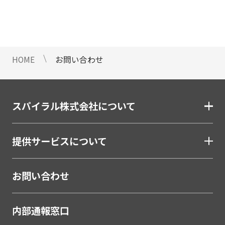
情報のご提供ができないことをご了
承下さい。
9 個人情報に対する自動化された
意思決定について
HOME
お問い合わせ
当社は、ご提出頂く個人情報につい
て、プロファイリングを含む自動化
された重大な影響をもたらす意思決
定を行いません。
スパイラル株式会社について
10 当社Web サイトでのクッキー
（Cookie）の使用について
提供サービスについて
お客様がブラウザの設定でクッキー
の送受信を許可している場合、当社
Webサイトでクッキーまたは同種の
お問い合わせ
技術（Webビーコンなど）を使用し
て、お客様による当社Webサイトの
内部通報窓口
利用状況等のデータ（以下、「閲覧
データ」といいます）を収集しま