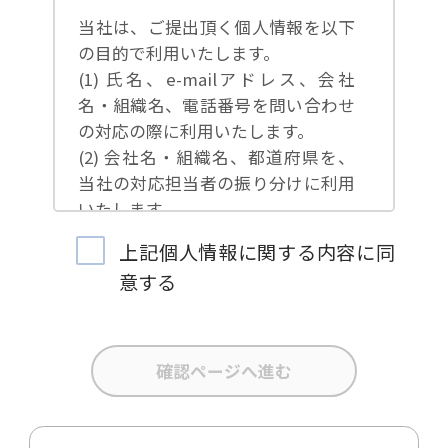
当社は、ご提出頂く個人情報を以下
の目的で利用いたします。
(1) 氏名、e-mailアドレス、会社
名・組織名、電話番号を問い合わせ
の対応の際に利用いたします。
(2) 会社名・組織名、都道府県を、
当社の対応担当者の振り分けに利用
いたします。
(3) お問合せ内容について集計分析
上記個人情報に関する内容に同
を行い、当社製品・サービスの企画
意する
開発や、販促営業活動の参考にいた
します。
(4) 氏名、e-mailアドレス、会社
名・組織名、電話番号を、当社の製
品・サービスのご案内や当社が独自
に発信する情報（ブログ記事、ホワ
イトペーパー）のご紹介、セミナ