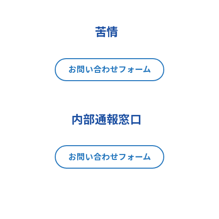
(2)データポータビリティの権利
(3)異議を唱える権利
(4)同意を撤回する権利
苦情
(5)GDPRの監督機関に不服を申し立
てる権利
8 個人情報提出の任意性及び当該
お問い合わせフォーム
情報を与えなかった場合に本人に生
じる結果
当社は、お問い合わせの対応を行う
内部通報窓口
にあたり、貴方の同意を得た場合に
限り貴方の個人情報の収集を行いま
す。但し、貴方の同意が頂けない場
お問い合わせフォーム
合は、お問い合わせの回答、当社の
製品・サービスのご案内や当社が独
自に発信する情報（ブログ記事、ホ
ワイトペーパー）のご紹介、セミナ
ー、イベント、展示会の開催や出展