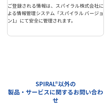
ご登録される情報は、
スパイラル株式会社
に
ー、イベント、展示会の開催や出展
情報の提供の際に利用いたします。
よる
情報管理システム「スパイラル バージョ
その他の目的では使用致しません。
ン1」
にて安全に管理されます。
2 個人情報の管理について
ご提出頂く個人情報は、当社にて正
確な状態に保ち、不正アクセス、紛
失・破壊・改ざんおよび漏洩等を防
止するための措置を講じます。
また、EEA（欧州経済領域）域内所
在者の個人データを日本を含む域外
へ移転する場合、当社は、EU一般
データ保護規則（以下、「GDPR」
SPIRAL®以外の
という）に準拠した適切な保護措置
製品・サービスに関するお問い合わ
を講じます。
3 個人情報の第三者提供について
せ
当社は法令で定められる場合を除