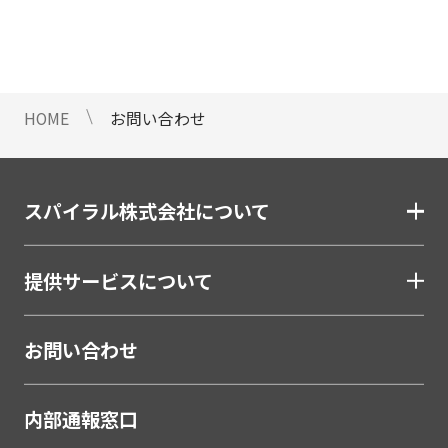
情報のご提供ができないことをご了
承下さい。
9 個人情報に対する自動化された
意思決定について
HOME
お問い合わせ
当社は、ご提出頂く個人情報につい
て、プロファイリングを含む自動化
された重大な影響をもたらす意思決
定を行いません。
スパイラル株式会社について
10 当社Web サイトでのクッキー
（Cookie）の使用について
提供サービスについて
お客様がブラウザの設定でクッキー
の送受信を許可している場合、当社
Webサイトでクッキーまたは同種の
お問い合わせ
技術（Webビーコンなど）を使用し
て、お客様による当社Webサイトの
内部通報窓口
利用状況等のデータ（以下、「閲覧
データ」といいます）を収集しま