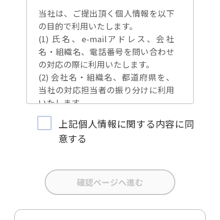
当社は、ご提出頂く個人情報を以下
の目的で利用いたします。
(1) 氏名、e-mailアドレス、会社
名・組織名、電話番号を問い合わせ
の対応の際に利用いたします。
(2) 会社名・組織名、都道府県を、
当社の対応担当者の振り分けに利用
いたします。
(3) お問合せ内容について集計分析
上記個人情報に関する内容に同
を行い、当社製品・サービスの企画
意する
開発や、販促営業活動の参考にいた
します。
(4) 氏名、e-mailアドレス、会社
名・組織名、電話番号を、当社の製
品・サービスのご案内や当社が独自
に発信する情報（ブログ記事、ホワ
イトペーパー）のご紹介、セミナ