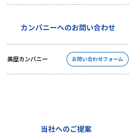
を行うことを目的としており、それ
以外の目的では一切利用いたしませ
ん。
4 個人情報の外部委託について
カンパニーへのお問い合わせ
利用目的の範囲内でご提出いただく
個人情報の取扱いを一部、または全
部を委託する場合、十分な個人情報
美歴カンパニー
お問い合わせフォーム
の保護水準を満たしている者を選定
する基準を確立、選定し、管理監督
いたします。
5 個人情報の保存期間について
当社は、貴方の同意を得た収集目的
に必要な期間に限り貴方の個人情報
を保存します。
6 個人情報の開示等について
当社へのご提案
ご提出頂く個人情報について、貴方