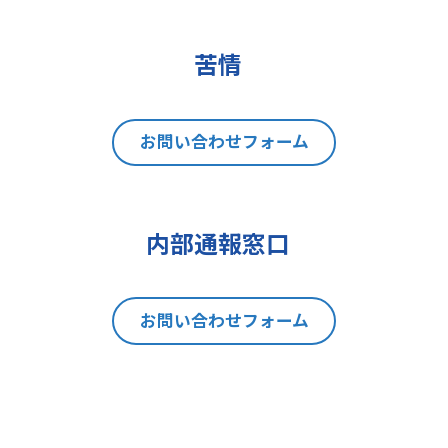
(2)データポータビリティの権利
(3)異議を唱える権利
(4)同意を撤回する権利
苦情
(5)GDPRの監督機関に不服を申し立
てる権利
8 個人情報提出の任意性及び当該
お問い合わせフォーム
情報を与えなかった場合に本人に生
じる結果
当社は、お問い合わせの対応を行う
内部通報窓口
にあたり、貴方の同意を得た場合に
限り貴方の個人情報の収集を行いま
す。但し、貴方の同意が頂けない場
お問い合わせフォーム
合は、お問い合わせの回答、当社の
製品・サービスのご案内や当社が独
自に発信する情報（ブログ記事、ホ
ワイトペーパー）のご紹介、セミナ
ー、イベント、展示会の開催や出展