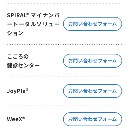
き、ご提出いただく個人情報を、貴
方の同意なく第三者に提供すること
SPIRAL® マイナンバ
はございません。
ートータルソリュー
お問い合わせフォーム
但し、お客様から同意をいただいた
ション
場合のみ、日本及びアメリカ合衆国
に拠点を置くGoogle LLCに当該個人
情報を提供することがあります。
※Google LLC は日本の個人情報保
こころの
お問い合わせフォーム
護法が適用される個人情報取扱事業
健診センター
者と同等の体制を整備しています。
詳しくは、11.Google 拡張コンバ
ージョンの利用をご確認ください。
JoyPla®
お問い合わせフォーム
当社が管理する本フォームから取
得した情報とGoogle LLC が管理す
る当社Webサイト閲覧履歴等の情報
を紐づけ、お客様の興味関心に沿っ
WeeX®
お問い合わせフォーム
た当社サービスに関する広告の配信