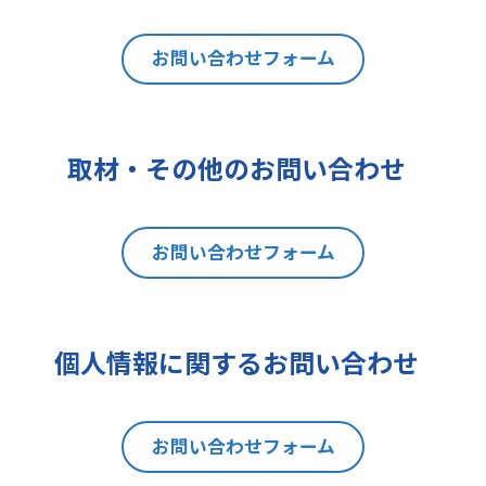
は利用目的の通知、内容の開示、訂
正、追加又は削除、利用の停止、消
去及び第三者への提供の停止（以下
お問い合わせフォーム
「開示等」といいます。）を請求す
ることができます。貴方ご自身の個
人情報の開示等を請求される場合
取材・その他のお問い合わせ
は、後述の消費者相談・苦情窓口に
ご連絡をお願いいたします。なお、
本手続きにあたり、貴方がご本人で
お問い合わせフォーム
あることを確認させて頂きますこと
をご了承下さい。
7 個人情報の処理に関する権利に
ついて
個人情報に関するお問い合わせ
ご提出頂く個人情報について、開示
等の権利に加えて、貴方は以下の権
利を有します。
お問い合わせフォーム
(1)取扱いの制限を要求する権利