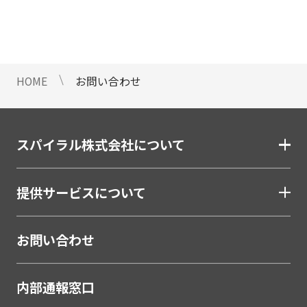
情報のご提供ができないことをご了
承下さい。
9 個人情報に対する自動化された
意思決定について
HOME
お問い合わせ
当社は、ご提出頂く個人情報につい
て、プロファイリングを含む自動化
された重大な影響をもたらす意思決
定を行いません。
スパイラル株式会社について
10 当社Web サイトでのクッキー
（Cookie）の使用について
提供サービスについて
お客様がブラウザの設定でクッキー
の送受信を許可している場合、当社
Webサイトでクッキーまたは同種の
お問い合わせ
技術（Webビーコンなど）を使用し
て、お客様による当社Webサイトの
内部通報窓口
利用状況等のデータ（以下、「閲覧
データ」といいます）を収集しま