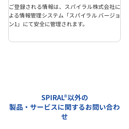
ご登録される情報は、
スパイラル株式会社
に
ー、イベント、展示会の開催や出展
情報の提供の際に利用いたします。
よる
情報管理システム「スパイラル バージョ
その他の目的では使用致しません。
ン1」
にて安全に管理されます。
2 個人情報の管理について
ご提出頂く個人情報は、当社にて正
確な状態に保ち、不正アクセス、紛
失・破壊・改ざんおよび漏洩等を防
止するための措置を講じます。
また、EEA（欧州経済領域）域内所
在者の個人データを日本を含む域外
へ移転する場合、当社は、EU一般
データ保護規則（以下、「GDPR」
SPIRAL®以外の
という）に準拠した適切な保護措置
製品・サービスに関するお問い合わ
を講じます。
3 個人情報の第三者提供について
せ
当社は法令で定められる場合を除