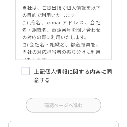
当社は、ご提出頂く個人情報を以下
の目的で利用いたします。
(1) 氏名、e-mailアドレス、会社
名・組織名、電話番号を問い合わせ
の対応の際に利用いたします。
(2) 会社名・組織名、都道府県を、
当社の対応担当者の振り分けに利用
いたします。
(3) お問合せ内容について集計分析
上記個人情報に関する内容に同
を行い、当社製品・サービスの企画
意する
開発や、販促営業活動の参考にいた
します。
(4) 氏名、e-mailアドレス、会社
名・組織名、電話番号を、当社の製
品・サービスのご案内や当社が独自
に発信する情報（ブログ記事、ホワ
イトペーパー）のご紹介、セミナ