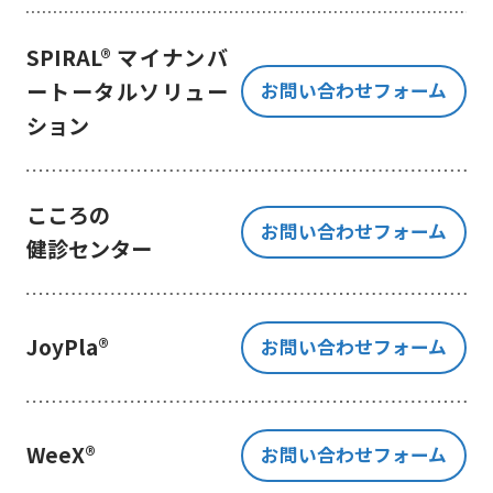
き、ご提出いただく個人情報を、貴
方の同意なく第三者に提供すること
SPIRAL® マイナンバ
はございません。
ートータルソリュー
お問い合わせフォーム
但し、お客様から同意をいただいた
ション
場合のみ、日本及びアメリカ合衆国
に拠点を置くGoogle LLCに当該個人
情報を提供することがあります。
※Google LLC は日本の個人情報保
こころの
お問い合わせフォーム
護法が適用される個人情報取扱事業
健診センター
者と同等の体制を整備しています。
詳しくは、11.Google 拡張コンバ
ージョンの利用をご確認ください。
JoyPla®
お問い合わせフォーム
当社が管理する本フォームから取
得した情報とGoogle LLC が管理す
る当社Webサイト閲覧履歴等の情報
を紐づけ、お客様の興味関心に沿っ
WeeX®
お問い合わせフォーム
た当社サービスに関する広告の配信