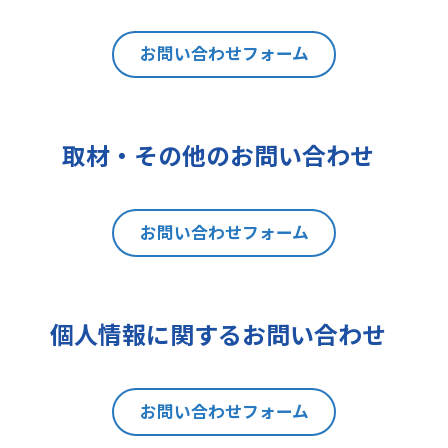
は利用目的の通知、内容の開示、訂
正、追加又は削除、利用の停止、消
去及び第三者への提供の停止（以下
お問い合わせフォーム
「開示等」といいます。）を請求す
ることができます。貴方ご自身の個
人情報の開示等を請求される場合
取材・その他のお問い合わせ
は、後述の消費者相談・苦情窓口に
ご連絡をお願いいたします。なお、
本手続きにあたり、貴方がご本人で
お問い合わせフォーム
あることを確認させて頂きますこと
をご了承下さい。
7 個人情報の処理に関する権利に
ついて
個人情報に関するお問い合わせ
ご提出頂く個人情報について、開示
等の権利に加えて、貴方は以下の権
利を有します。
お問い合わせフォーム
(1)取扱いの制限を要求する権利