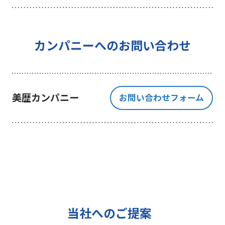
を行うことを目的としており、それ
以外の目的では一切利用いたしませ
ん。
4 個人情報の外部委託について
カンパニーへのお問い合わせ
利用目的の範囲内でご提出いただく
個人情報の取扱いを一部、または全
部を委託する場合、十分な個人情報
美歴カンパニー
お問い合わせフォーム
の保護水準を満たしている者を選定
する基準を確立、選定し、管理監督
いたします。
5 個人情報の保存期間について
当社は、貴方の同意を得た収集目的
に必要な期間に限り貴方の個人情報
を保存します。
6 個人情報の開示等について
当社へのご提案
ご提出頂く個人情報について、貴方