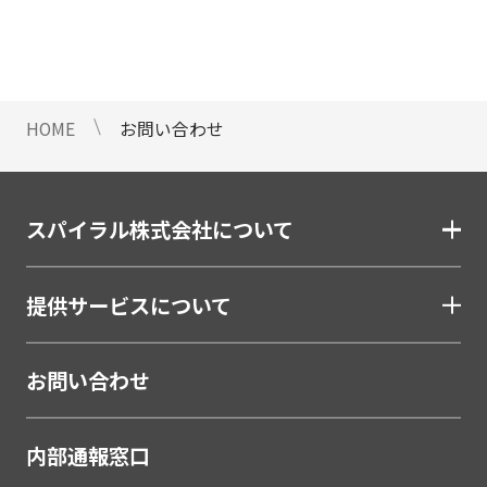
情報のご提供ができないことをご了
承下さい。
9 個人情報に対する自動化された
意思決定について
HOME
お問い合わせ
当社は、ご提出頂く個人情報につい
て、プロファイリングを含む自動化
された重大な影響をもたらす意思決
定を行いません。
スパイラル株式会社について
10 当社Web サイトでのクッキー
（Cookie）の使用について
提供サービスについて
お客様がブラウザの設定でクッキー
の送受信を許可している場合、当社
Webサイトでクッキーまたは同種の
お問い合わせ
技術（Webビーコンなど）を使用し
て、お客様による当社Webサイトの
内部通報窓口
利用状況等のデータ（以下、「閲覧
データ」といいます）を収集しま