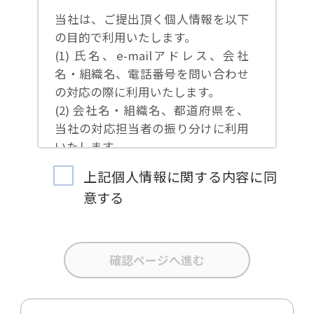
当社は、ご提出頂く個人情報を以下
の目的で利用いたします。
(1) 氏名、e-mailアドレス、会社
名・組織名、電話番号を問い合わせ
の対応の際に利用いたします。
(2) 会社名・組織名、都道府県を、
当社の対応担当者の振り分けに利用
いたします。
(3) お問合せ内容について集計分析
上記個人情報に関する内容に同
を行い、当社製品・サービスの企画
意する
開発や、販促営業活動の参考にいた
します。
(4) 氏名、e-mailアドレス、会社
名・組織名、電話番号を、当社の製
品・サービスのご案内や当社が独自
に発信する情報（ブログ記事、ホワ
イトペーパー）のご紹介、セミナ