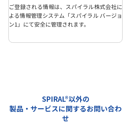
ご登録される情報は、
スパイラル株式会社
に
ー、イベント、展示会の開催や出展
情報の提供の際に利用いたします。
よる
情報管理システム「スパイラル バージョ
その他の目的では使用致しません。
ン1」
にて安全に管理されます。
2 個人情報の管理について
ご提出頂く個人情報は、当社にて正
確な状態に保ち、不正アクセス、紛
失・破壊・改ざんおよび漏洩等を防
止するための措置を講じます。
また、EEA（欧州経済領域）域内所
在者の個人データを日本を含む域外
へ移転する場合、当社は、EU一般
データ保護規則（以下、「GDPR」
SPIRAL®以外の
という）に準拠した適切な保護措置
製品・サービスに関するお問い合わ
を講じます。
3 個人情報の第三者提供について
せ
当社は法令で定められる場合を除