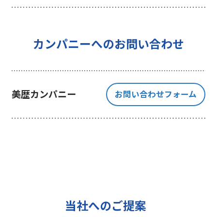
を行うことを目的としており、それ
以外の目的では一切利用いたしませ
ん。
4 個人情報の外部委託について
カンパニーへのお問い合わせ
利用目的の範囲内でご提出いただく
個人情報の取扱いを一部、または全
部を委託する場合、十分な個人情報
美歴カンパニー
お問い合わせフォーム
の保護水準を満たしている者を選定
する基準を確立、選定し、管理監督
いたします。
5 個人情報の保存期間について
当社は、貴方の同意を得た収集目的
に必要な期間に限り貴方の個人情報
を保存します。
6 個人情報の開示等について
当社へのご提案
ご提出頂く個人情報について、貴方