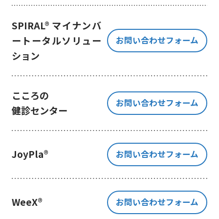
き、ご提出いただく個人情報を、貴
方の同意なく第三者に提供すること
SPIRAL® マイナンバ
はございません。
ートータルソリュー
お問い合わせフォーム
但し、お客様から同意をいただいた
ション
場合のみ、日本及びアメリカ合衆国
に拠点を置くGoogle LLCに当該個人
情報を提供することがあります。
※Google LLC は日本の個人情報保
こころの
お問い合わせフォーム
護法が適用される個人情報取扱事業
健診センター
者と同等の体制を整備しています。
詳しくは、11.Google 拡張コンバ
ージョンの利用をご確認ください。
JoyPla®
お問い合わせフォーム
当社が管理する本フォームから取
得した情報とGoogle LLC が管理す
る当社Webサイト閲覧履歴等の情報
を紐づけ、お客様の興味関心に沿っ
WeeX®
お問い合わせフォーム
た当社サービスに関する広告の配信