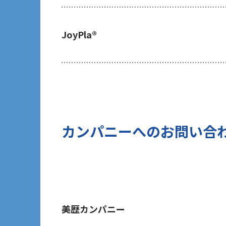
ご提出頂く個人情報について、貴方は
及び第三者への提供の停止（以下「開
JoyPla®
の開示等を請求される場合は、後述の
あたり、貴方がご本人であることを確
7 個人情報の処理に関する権利につ
ご提出頂く個人情報について、開示等
(1)取扱いの制限を要求する権利
(2)データポータビリティの権利
(3)異議を唱える権利
カンパニーへのお問い合
(4)同意を撤回する権利
(5)GDPRの監督機関に不服を申し立て
8 個人情報提出の任意性及び当該情
当社は、お問い合わせの対応を行う
す。但し、貴方の同意が頂けない場合
に発信する情報（ブログ記事、ホワイ
美歴カンパニー
のご提供ができないことをご了承下さ
9 個人情報に対する自動化された意