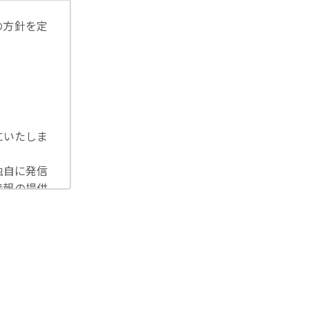
の方針を定
にいたしま
独自に発信
情報の提供
洩等を防止
U一般デー