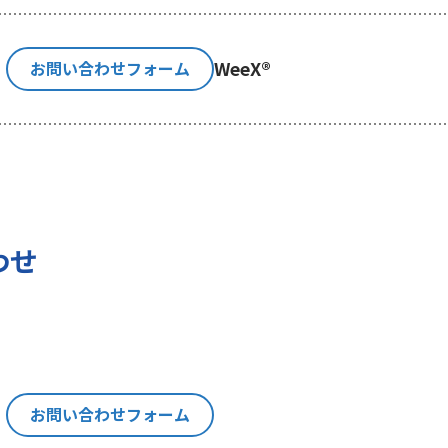
利用目的の通知、内容の開示、訂正、追加又は削除、利用の
示等」といいます。）を請求することができます。貴方ご自身
WeeX®
お問い合わせフォーム
消費者相談・苦情窓口にご連絡をお願いいたします。なお、
認させて頂きますことをご了承下さい。
いて
の権利に加えて、貴方は以下の権利を有します。
わせ
る権利
報を与えなかった場合に本人に生じる結果
にあたり、貴方の同意を得た場合に限り貴方の個人情報の収
は、お問い合わせの回答、当社の製品・サービスのご案内や
トペーパー）のご紹介、セミナー、イベント、展示会の開催
お問い合わせフォーム
い。
思決定について