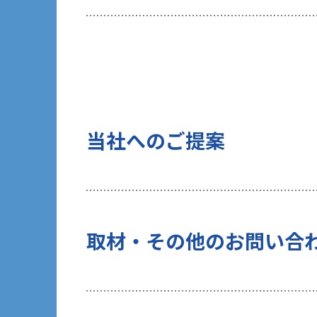
当社は、ご提出頂く個人情報について
を行いません。
10 当社Web サイトでのクッキー（C
お客様がブラウザの設定でクッキーの
術（Webビーコンなど）を使用して
タ」といいます）を収集します。これ
当社へのご提案
する一部サービスでは、お客様のブラ
当社がクッキーを使用する目的は以下
（１）統計的に収集・分析したデータ
（２）お客様の関心があると考えられ
（３）お客様にマッチしたソリューシ
上記（２）、（３）の目的のため、当
取材・その他のお問い合
のタイミングでお客様から個人情報の
行います。また、過去にお客様から許
データと個人情報を紐付けて管理しま
なお、当社WebサイトではGoogle 
利用状況を収集、利用します。