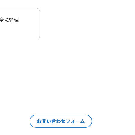
全に管理
ることはご
当該個人情
ます。
の情報を紐
それ以外の
個人情報の
お問い合わせフォーム