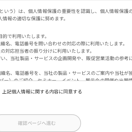
という）は、個人情報保護の重要性を認識し、個人情報保護
人情報の適切な保護に努めます。
目的で利用いたします。
社名・組織名、電話番号を問い合わせの対応の際に利用いたします。
当社の対応担当者の振り分けに利用いたします。
を行い、当社製品・サービスの企画開発や、販促営業活動の参考
社名・組織名、電話番号を、当社の製品・サービスのご案内や当社が
パー）のご紹介、セミナー、イベント、展示会の開催や出展
上記個人情報に関する内容に同意する
な状態に保ち、不正アクセス、紛失・破壊・改ざんおよび漏
在者の個人データを日本を含む域外へ移転する場合、当社は、E