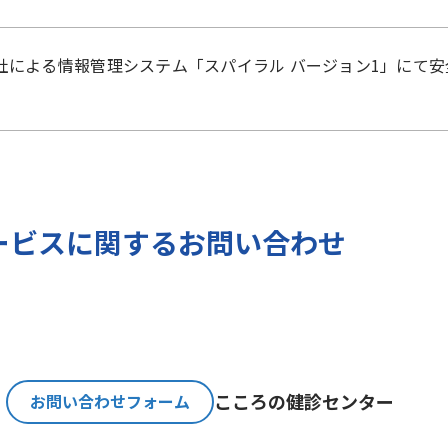
）に準拠した適切な保護措置を講じます。
社
による
情報管理システム「スパイラル バージョン1」
にて安
ご提出いただく個人情報を、貴方の同意なく第三者に提供す
のみ、日本及びアメリカ合衆国に拠点を置くGoogle LLCに
報保護法が適用される個人情報取扱事業者と同等の体制を整備してい
バージョンの利用をご確認ください。
報とGoogle LLC が管理する当社Webサイト閲覧履歴等
ービスに関するお問い合わせ
サービスに関する広告の配信を行うことを目的としており、
人情報の取扱いを一部、または全部を委託する場合、十分な
基準を確立、選定し、管理監督いたします。
こころの
健診センター
お問い合わせフォーム
必要な期間に限り貴方の個人情報を保存します。