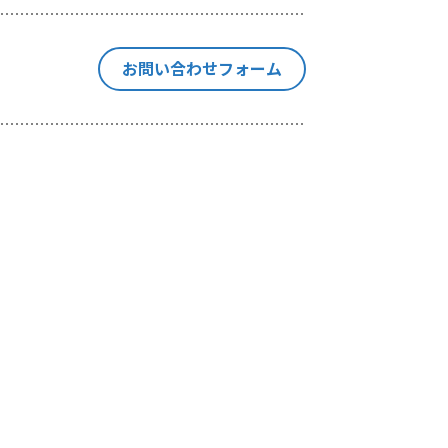
停止、消去
の個人情報
お問い合わせフォーム
本手続きに
集を行いま
当社が独自
や出展情報