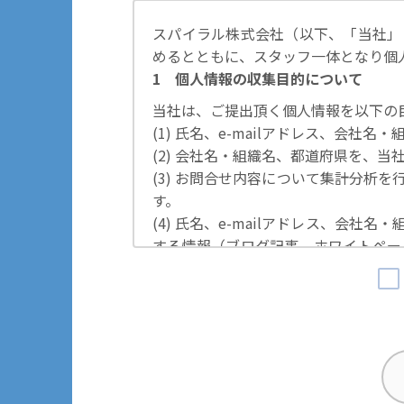
スパイラル株式会社（以下、「当社」
めるとともに、スタッフ一体となり個
1 個人情報の収集目的について
当社は、ご提出頂く個人情報を以下の
(1) 氏名、e-mailアドレス、会
(2) 会社名・組織名、都道府県を、
(3) お問合せ内容について集計分析
す。
(4) 氏名、e-mailアドレス、会
する情報（ブログ記事、ホワイトペー
の際に利用いたします。
その他の目的では使用致しません。
2 個人情報の管理について
ご提出頂く個人情報は、当社にて正確
するための措置を講じます。
また、EEA（欧州経済領域）域内所