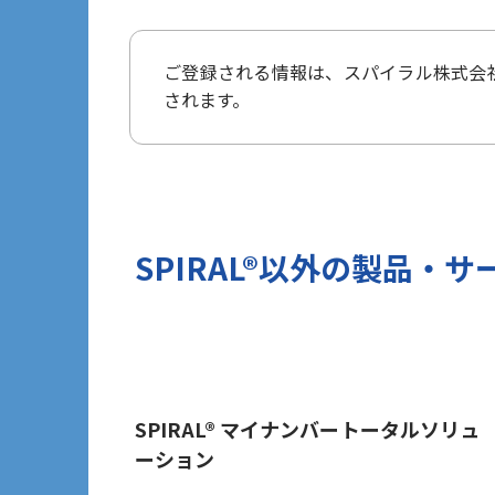
タ保護規則（以下、「GDPR」という
3 個人情報の第三者提供について
ご登録される情報は、
スパイラル株式会
当社は法令で定められる場合を除き、
されます。
ざいません。
但し、お客様から同意をいただいた場合
報を提供することがあります。
※Google LLC は日本の個人情
詳しくは、11.Google 拡張コン
当社が管理する本フォームから取得した情
SPIRAL®以外の
製品・サ
づけ、お客様の興味関心に沿った当社
目的では一切利用いたしません。
4 個人情報の外部委託について
利用目的の範囲内でご提出いただく個
保護水準を満たしている者を選定する
5 個人情報の保存期間について
SPIRAL® マイナンバートータルソリュ
ーション
当社は、貴方の同意を得た収集目的に
6 個人情報の開示等について