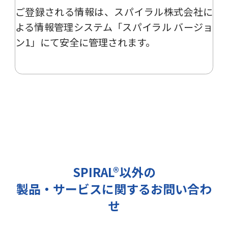
ご登録される情報は、
スパイラル株式会社
に
ー、イベント、展示会の開催や出展
情報の提供の際に利用いたします。
よる
情報管理システム「スパイラル バージョ
その他の目的では使用致しません。
ン1」
にて安全に管理されます。
2 個人情報の管理について
ご提出頂く個人情報は、当社にて正
確な状態に保ち、不正アクセス、紛
失・破壊・改ざんおよび漏洩等を防
止するための措置を講じます。
また、EEA（欧州経済領域）域内所
在者の個人データを日本を含む域外
へ移転する場合、当社は、EU一般
データ保護規則（以下、「GDPR」
SPIRAL®以外の
という）に準拠した適切な保護措置
製品・サービスに関するお問い合わ
を講じます。
3 個人情報の第三者提供について
せ
当社は法令で定められる場合を除