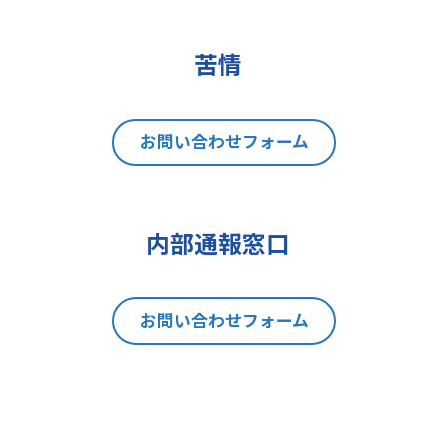
(2)データポータビリティの権利
(3)異議を唱える権利
(4)同意を撤回する権利
苦情
(5)GDPRの監督機関に不服を申し立
てる権利
8 個人情報提出の任意性及び当該
お問い合わせフォーム
情報を与えなかった場合に本人に生
じる結果
当社は、お問い合わせの対応を行う
内部通報窓口
にあたり、貴方の同意を得た場合に
限り貴方の個人情報の収集を行いま
す。但し、貴方の同意が頂けない場
お問い合わせフォーム
合は、お問い合わせの回答、当社の
製品・サービスのご案内や当社が独
自に発信する情報（ブログ記事、ホ
ワイトペーパー）のご紹介、セミナ
ー、イベント、展示会の開催や出展