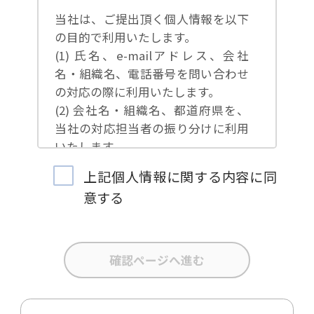
当社は、ご提出頂く個人情報を以下
の目的で利用いたします。
(1) 氏名、e-mailアドレス、会社
名・組織名、電話番号を問い合わせ
の対応の際に利用いたします。
(2) 会社名・組織名、都道府県を、
当社の対応担当者の振り分けに利用
いたします。
(3) お問合せ内容について集計分析
上記個人情報に関する内容に同
を行い、当社製品・サービスの企画
意する
開発や、販促営業活動の参考にいた
します。
(4) 氏名、e-mailアドレス、会社
名・組織名、電話番号を、当社の製
品・サービスのご案内や当社が独自
に発信する情報（ブログ記事、ホワ
イトペーパー）のご紹介、セミナ