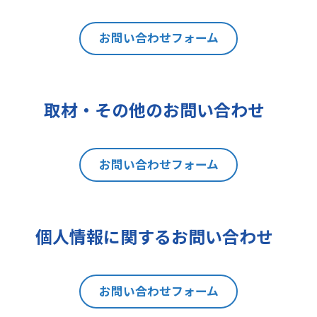
は利用目的の通知、内容の開示、訂
正、追加又は削除、利用の停止、消
去及び第三者への提供の停止（以下
お問い合わせフォーム
「開示等」といいます。）を請求す
ることができます。貴方ご自身の個
人情報の開示等を請求される場合
取材・その他のお問い合わせ
は、後述の消費者相談・苦情窓口に
ご連絡をお願いいたします。なお、
本手続きにあたり、貴方がご本人で
お問い合わせフォーム
あることを確認させて頂きますこと
をご了承下さい。
7 個人情報の処理に関する権利に
ついて
個人情報に関するお問い合わせ
ご提出頂く個人情報について、開示
等の権利に加えて、貴方は以下の権
利を有します。
お問い合わせフォーム
(1)取扱いの制限を要求する権利