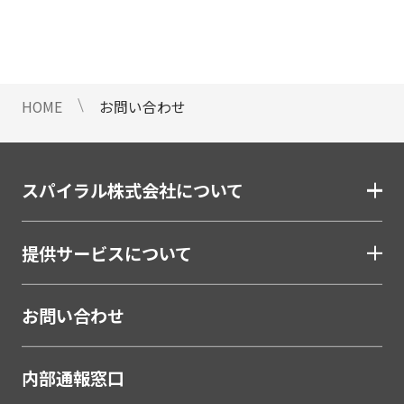
情報のご提供ができないことをご了
承下さい。
9 個人情報に対する自動化された
意思決定について
HOME
お問い合わせ
当社は、ご提出頂く個人情報につい
て、プロファイリングを含む自動化
された重大な影響をもたらす意思決
定を行いません。
スパイラル株式会社について
10 当社Web サイトでのクッキー
（Cookie）の使用について
提供サービスについて
お客様がブラウザの設定でクッキー
の送受信を許可している場合、当社
Webサイトでクッキーまたは同種の
お問い合わせ
技術（Webビーコンなど）を使用し
て、お客様による当社Webサイトの
内部通報窓口
利用状況等のデータ（以下、「閲覧
データ」といいます）を収集しま