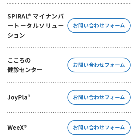
き、ご提出いただく個人情報を、貴
方の同意なく第三者に提供すること
SPIRAL® マイナンバ
はございません。
ートータルソリュー
お問い合わせフォーム
但し、お客様から同意をいただいた
ション
場合のみ、日本及びアメリカ合衆国
に拠点を置くGoogle LLCに当該個人
情報を提供することがあります。
※Google LLC は日本の個人情報保
こころの
お問い合わせフォーム
護法が適用される個人情報取扱事業
健診センター
者と同等の体制を整備しています。
詳しくは、11.Google 拡張コンバ
ージョンの利用をご確認ください。
JoyPla®
お問い合わせフォーム
当社が管理する本フォームから取
得した情報とGoogle LLC が管理す
る当社Webサイト閲覧履歴等の情報
を紐づけ、お客様の興味関心に沿っ
WeeX®
お問い合わせフォーム
た当社サービスに関する広告の配信