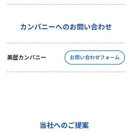
を行うことを目的としており、それ
以外の目的では一切利用いたしませ
ん。
4 個人情報の外部委託について
カンパニーへのお問い合わせ
利用目的の範囲内でご提出いただく
個人情報の取扱いを一部、または全
部を委託する場合、十分な個人情報
美歴カンパニー
お問い合わせフォーム
の保護水準を満たしている者を選定
する基準を確立、選定し、管理監督
いたします。
5 個人情報の保存期間について
当社は、貴方の同意を得た収集目的
に必要な期間に限り貴方の個人情報
を保存します。
6 個人情報の開示等について
当社へのご提案
ご提出頂く個人情報について、貴方