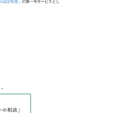
開示認定制度
」の第一号サービスとし
・