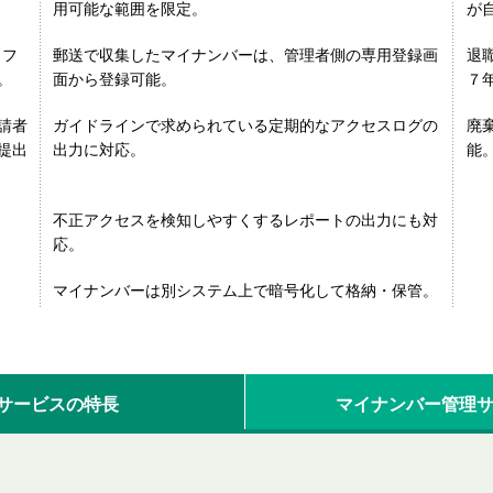
用可能な範囲を限定。
が
トフ
郵送で収集したマイナンバーは、管理者側の専用登録画
退
。
面から登録可能。
７
請者
ガイドラインで求められている定期的なアクセスログの
廃
提出
出力に対応。
能
不正アクセスを検知しやすくするレポートの出力にも対
応。
マイナンバーは別システム上で暗号化して格納・保管。
サービスの特長
マイナンバー管理