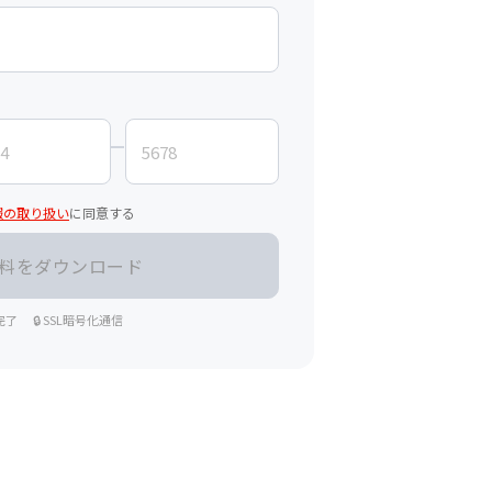
報の取り扱い
に同意する
完了
🔒 SSL暗号化通信