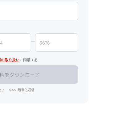
報の取り扱い
に同意する
完了
🔒 SSL暗号化通信