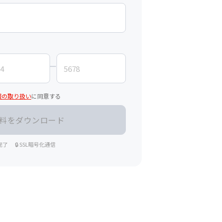
報の取り扱い
に同意する
完了
🔒 SSL暗号化通信